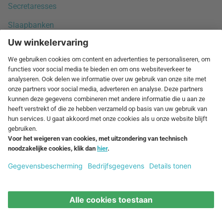
Secretaresses
Slaapbanken
Slaapkamermeubels
Tabellen
Tafelbladen
Tafels voor kinderen
Tassen voor kinderzitjes
Trolleys, verrijdbare laden
Tuinmeubilair
Tuinstoelen
Tuinstoelen ligstoelen