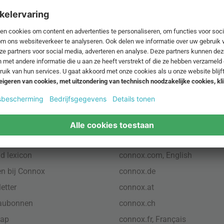
Verzendkosten
.
ctformulier
Algemene voorwaarden
,
Bedrijfsgegevens
,
Gegevensbescherming
,
Cooki
instellingen
ons
Internationaal
d lexicon
connox.com, English
n bij Connox
connox.de
etter
connox.at
aubonnen
connox.ch
map
connox.fr, Français