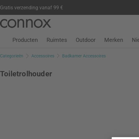
Gratis verzending vanaf 99 €
Klantenaccount
Verlanglijstje
Warenkorb
Ga
Ga
naar
naar
pagina-
zoeken
Producten
Ruimtes
Outdoor
Merken
Ni
inhoud
Categorieën
Accessoires
Badkamer Accessoires
Toiletrolhouder