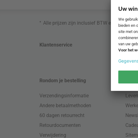
*
Alle prijzen zijn inclusief BTW en exclusief
Klantenservice
Conta
Rondom je bestelling
Over 
Verzendingsinformatie
Leven
Andere betaalmethoden
Werke
60 dagen retourrecht
Newsl
Retourdocumenten
Cade
Verwijdering
Site