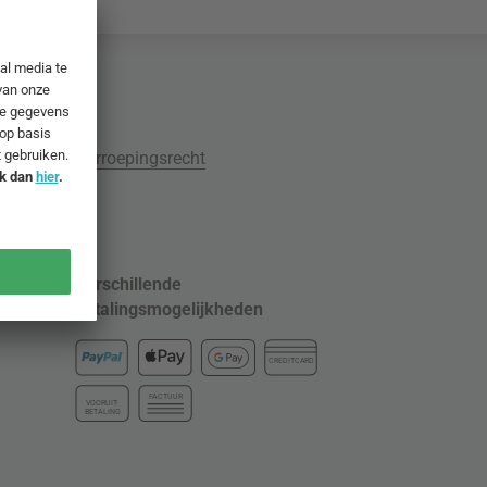
Herroepingsrecht
e
Verschillende
betalingsmogelijkheden
CREDITCARD
FACTUUR
VOORUIT-
BETALING