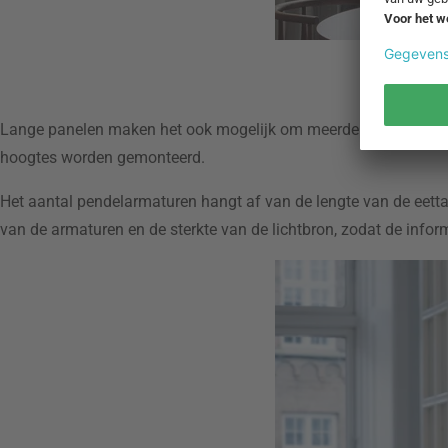
Petit
Lange panelen maken het ook mogelijk om meerdere pendelarmatu
hoogtes worden gemonteerd.
Het aantal pendelarmaturen hangt af van de lengte van de eetta
van de armaturen en de sterkte van de lichtbron, zodat de inform