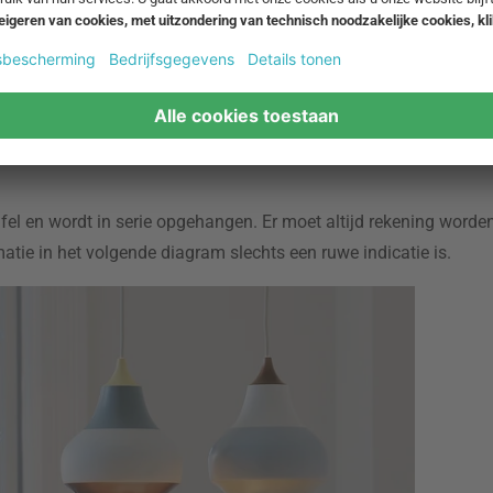
e Friture - Kersenhouten hanglampje
ren boven de eettafel te plaatsen. De armaturen kunnen in clu
fel en wordt in serie opgehangen. Er moet altijd rekening word
atie in het volgende diagram slechts een ruwe indicatie is.