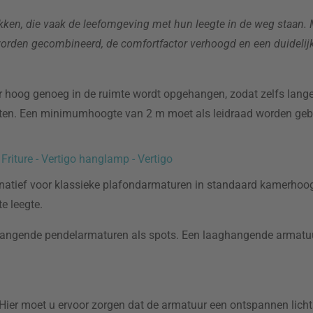
kken, die vaak de leefomgeving met hun leegte in de weg staan.
worden gecombineerd, de comfortfactor verhoogd en een duidelij
ur hoog genoeg in de ruimte wordt opgehangen, zodat zelfs lan
oten. Een minimumhoogte van 2 m moet als leidraad worden gebr
 Friture - Vertigo hanglamp - Vertigo
natief voor klassieke plafondarmaturen in standaard kamerhoog
e leegte.
angende pendelarmaturen als spots. Een laaghangende armatuur i
ier moet u ervoor zorgen dat de armatuur een ontspannen lichtsfe