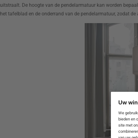
uitstraalt. De hoogte van de pendelarmatuur kan worden bepaal
het tafelblad en de onderrand van de pendelarmatuur, zodat de 