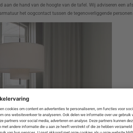
d aan de hand van de hoogte van de tafel. Wij adviseren een a
armatuur het oogcontact tussen de tegenoverliggende personen n