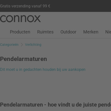
Gratis verzending vanaf 99 €
Klantenaccount
Verlanglijstje
Warenkorb
Ga
Ga
naar
naar
pagina-
zoeken
Producten
Ruimtes
Outdoor
Merken
Ni
inhoud
Categorieën
Verlichting
Pendelarmaturen
Dit moet u in gedachten houden bij uw aankopen
Pendelarmaturen - hoe vindt u de juiste pen