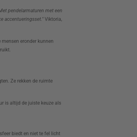
 Met pendelarmaturen met een
ke accentueringsset."
Viktoria,
ge mensen eronder kunnen
uikt.
ten. Ze rekken de ruimte
s altijd de juiste keuze als
er biedt en niet te fel licht