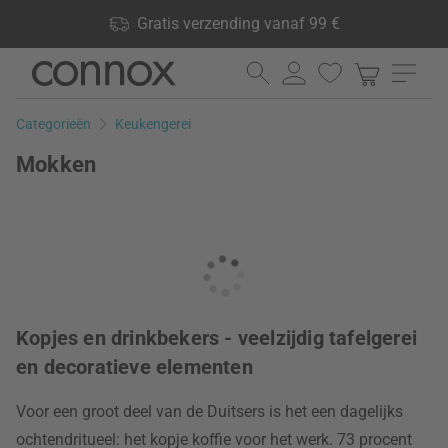
Shop voordelen: Gratis verzending vanaf 99 €, 24.000
Gratis verzending vanaf 99 €
producten op voorraad, 60 dagen retourrecht
Ga
Ga
naar
naar
pagina-
zoeken
Categorieën
Keukengerei
inhoud
Mokken
Kopjes en drinkbekers - veelzijdig tafelgerei
en decoratieve elementen
Voor een groot deel van de Duitsers is het een dagelijks
ochtendritueel: het kopje koffie voor het werk. 73 procent