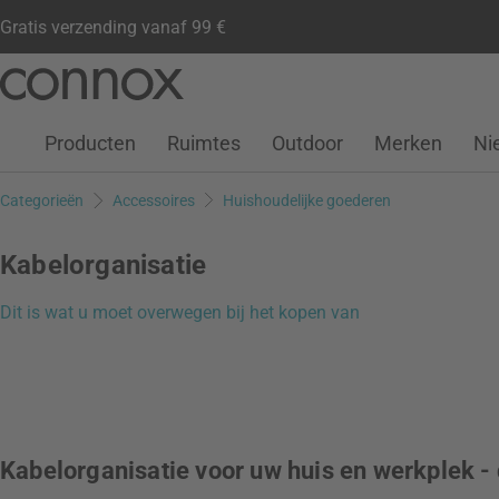
Gratis verzending vanaf 99 €
Klantenaccount
Verlanglijstje
Warenkorb
Ga
Ga
naar
naar
pagina-
zoeken
Producten
Ruimtes
Outdoor
Merken
Ni
inhoud
Categorieën
Accessoires
Huishoudelijke goederen
Kabelorganisatie
Dit is wat u moet overwegen bij het kopen van
Kabelorganisatie voor uw huis en werkplek - 