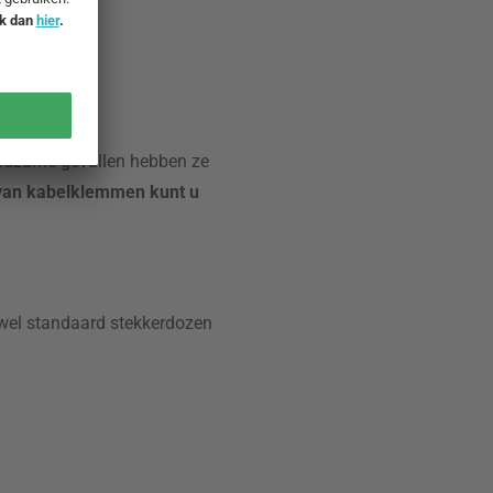
eldzame gevallen hebben ze
van kabelklemmen kunt u
owel standaard stekkerdozen