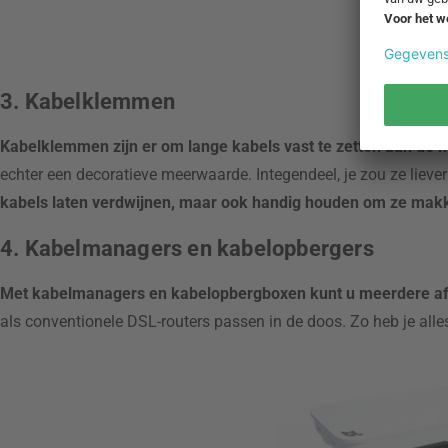
3. Kabelklemmen
Kabelklemmen zijn er om lange kabels vast te zetten aan de m
echter een decoratieve meerwaarde. Integendeel, je zou ze liev
kabels laten verdwijnen, maar ook handig houden om ze makk
4. Kabelmanagers en kabelopbergers
Met kabelmanagers en kabelopbergboxen kunt u meerdere af
als conventionele DSL-routers passen in de doos. Zo heb je alle