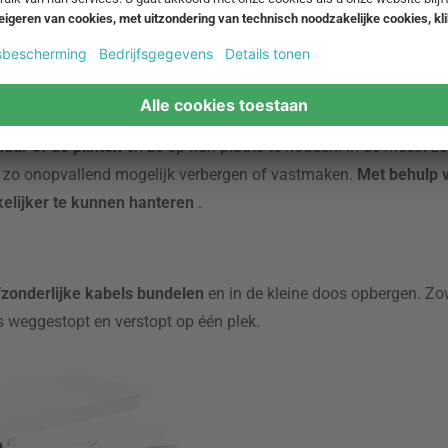
uur of de plinten
en ze op hun plaats te houden. In de meest z
er zo onopvallend mogelijk verbergen of vastmaken.
Met behulp 
elijker te kunnen hanteren
.
zonderlijke kabels bundelen
en in de kleine doos opbergen. Z
s weggestopt en verstopt op één plek.