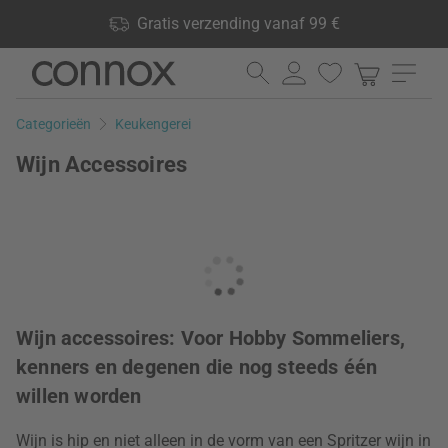
Shop voordelen: Gratis verzending vanaf 99 €, 24.000
Gratis verzending vanaf 99 €
producten op voorraad, 60 dagen retourrecht
Ga
Ga
naar
naar
pagina-
zoeken
Categorieën
Keukengerei
inhoud
Wijn Accessoires
Wijn accessoires: Voor Hobby Sommeliers,
kenners en degenen die nog steeds één
willen worden
Wijn is hip en niet alleen in de vorm van een Spritzer wijn in