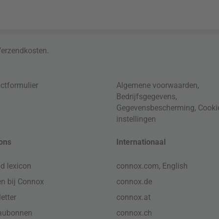
Verzendkosten
.
ctformulier
Algemene voorwaarden
,
Bedrijfsgegevens
,
Gegevensbescherming
,
Cooki
instellingen
ons
Internationaal
d lexicon
connox.com, English
n bij Connox
connox.de
etter
connox.at
aubonnen
connox.ch