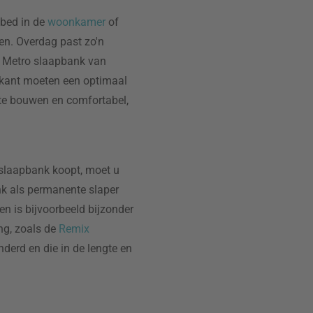
nbed in de
woonkamer
of
en. Overdag past zo'n
ne Metro slaapbank van
ikant moeten een optimaal
 te bouwen en comfortabel,
slaapbank koopt, moet u
k als permanente slaper
n is bijvoorbeeld bijzonder
ng, zoals de
Remix
derd en die in de lengte en