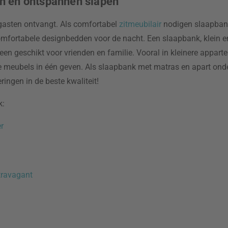
en en ontspannen slapen
gasten ontvangt. Als comfortabel
zitmeubilair
nodigen slaapbank
omfortabele
designbedden voor de nacht. Een slaapbank, klein en
leen geschikt voor vrienden en familie. Vooral in kleinere appa
ee meubels in één geven. Als slaapbank met matras en apart ond
ringen in de beste kwaliteit!
k:
r
travagant