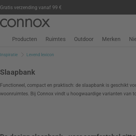
Gratis verzending vanaf 99 €
Klantenaccount
Verlanglijstje
Warenkorb
Ga
Ga
naar
naar
pagina-
zoeken
Producten
Ruimtes
Outdoor
Merken
Ni
inhoud
Inspiratie
Levend lexicon
Slaapbank
Functioneel, compact en praktisch: de slaapbank is geschikt voor 
woonruimtes. Bij Connox vindt u hoogwaardige varianten van 