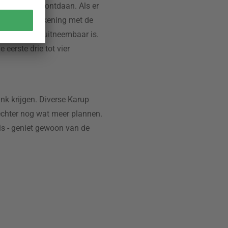
izen worden ontdaan. Als er
oud altijd rekening met de
eze volledig uitneembaar is.
eerste drie tot vier
nk krijgen. Diverse Karup
chter nog wat meer plannen.
is - geniet gewoon van de