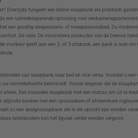
r
et? Enerzijds fungeert een kleine slaapbank als praktisch gaste
 grijs een ruimtebesparende oplossing voor eenkamerappartement
ordt het een gezellig eenpersoons- of tweepersoonsbed. De moder
mfort. De visie: De innovatieve producten van de Deense fabr
de voorkeur geeft aan een 2- of 3-zitsbank, een bank is snel om
ebruik.
jkheden van slaapbank naar bed en vice versa. Voordat u een 
uw ruimtebehoefte beïnvloedt. Vooral degenen die de slaapban
alleen. Een klassieke slaapbank met een matras om uit te klede
k stijlvolle banken met een opvouwbare of afneembare rugleuni
ert zo een designslaapbank die in elk opzicht kan worden veran
kbare lattenbodem kan het ligvlak verder worden vergroot.