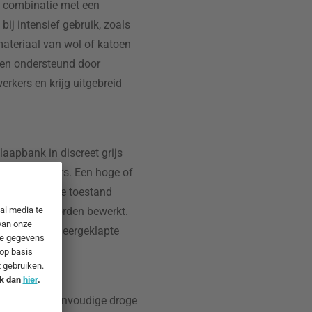
n combinatie met een
ij intensief gebruik, zoals
teriaal van wol of katoen
n ondersteund door
rkers en krijg uitgebreid
aapbank in discreet grijs
ige blikvangers. Een hoge of
en uitgeklapte toestand
et ligvlak worden bewerkt.
 het aantal neergeklapte
nigen zijn. Eenvoudige droge