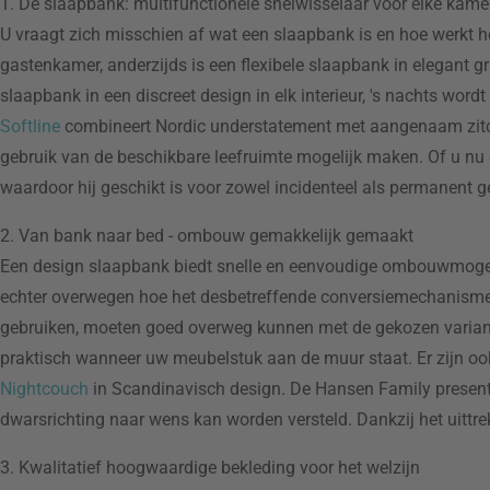
1. De slaapbank: multifunctionele snelwisselaar voor elke kame
U vraagt zich misschien af wat een slaapbank is en hoe werkt h
gastenkamer, anderzijds is een flexibele slaapbank in elegant
slaapbank in een discreet design in elk interieur, 's nachts w
Softline
combineert Nordic understatement met aangenaam zitco
gebruik van de beschikbare leefruimte mogelijk maken. Of u nu 
waardoor hij geschikt is voor zowel incidenteel als permanent g
2. Van bank naar bed - ombouw gemakkelijk gemaakt
Een design slaapbank biedt snelle en eenvoudige ombouwmogeli
echter overwegen hoe het desbetreffende conversiemechanisme 
gebruiken, moeten goed overweg kunnen met de gekozen variant 
praktisch wanneer uw meubelstuk aan de muur staat. Er zijn oo
Nightcouch
in Scandinavisch design. De Hansen Family presente
dwarsrichting naar wens kan worden versteld. Dankzij het uittre
3. Kwalitatief hoogwaardige bekleding voor het welzijn