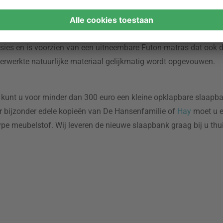
nnen de kussens met een stofzuiger met lage zuigkracht van plu
ngsproducten eerst op een onopvallende plaats worden getest. H
lfs het onderstel van een slaapbank met matras te reinigen als d
rsies en is voorzien van een uitneembare Futon-matras dat ook de 
werkte natuurlijke materiaal gelijkmatig wordt opgevouwen.
 kunt u voor minder dan 300 euro een kleine opklapbare slaapba
or bijzonder edele kopieën van De Hansenfamilie of
Hay
moet u e
type meubelstof. Wij leveren de nieuwe slaapbank graag bij u thu