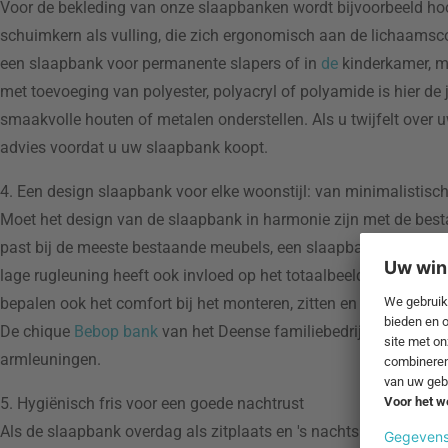
Voor de bekleding van onze slaapbanken wordt bijvoorbeeld h
schuimkern als vulling, die zich ergonomisch aan de lichaamscon
een slaapbank voor permanente slapers of in
de
kinderkamer, m
met toevoeging van polyester, polyacryl of polyamide is hier de 
smaakvolle houten of metalen onderstellen. Als u twijfelt over
advies voordat u uw slaapbank koopt.
4. Een design slaapbank voor elke woonstijl: van minimalistisch
Moet het design van de slaapbank in harmonie zijn met de best
past bij de meeste bestaande meubels, een slaapbank in zwart zie
lage rugleuning heeft ook invloed op het totaalbeeld en heeft o
bepalen ook het comfort bij het monteren, zitten en liggen. S
De chique
Bebop bank
van het Deense familiebedrijf
Karup
dien
armleuningen.
5. Hygiënisch fris voor een goede nachtrust
Als de slaapbank overdag als zitplaats en 's nachts als bed wor