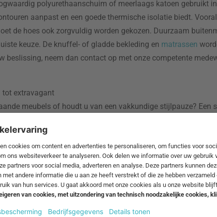
oogwaardig polyurethaanschuim of meerlaags katoen gebruikt i
touren aanpast en een goede thermische isolatie biedt. Vooral b
oet de hoes ook zorgvuldig worden gekozen. Duurzaam buitenma
juiste keuze. De knuffel- of gladde bekleding en
matrassen
worde
 uw beslissing, neem dan contact op met onze competente medewe
 tot extravagant
aande meubels of houdt u van een vakkundige stijlpauze? Een sl
t er exclusief uit. Andere tinten zoals rood of geel zijn geweld
ok invloed op de ziteigenschappen. De afmetingen in ingeklapte 
ommige slaapbanken hebben armleuningen die als onderdeel van h
t als dagbed of bed voor de overnachtende gast, afhankelijk van
dt gebruikt, moeten de bekleding en bekleding gemakkelijk te rei