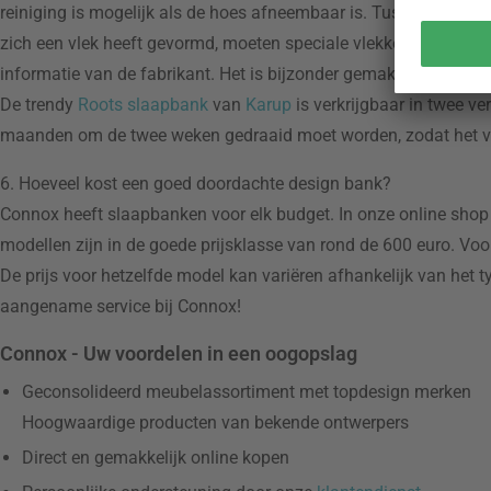
reiniging is mogelijk als de hoes afneembaar is. Tussendoor ku
zich een vlek heeft gevormd, moeten speciale vlekkenverwijderi
informatie van de fabrikant. Het is bijzonder gemakkelijk om ze
De trendy
Roots slaapbank
van
Karup
is verkrijgbaar in twee ve
maanden om de twee weken gedraaid moet worden, zodat het ver
6. Hoeveel kost een goed doordachte design bank?
Connox heeft slaapbanken voor elk budget. In onze online shop
modellen zijn in de goede prijsklasse van rond de 600 euro. Vo
De prijs voor hetzelfde model kan variëren afhankelijk van het 
aangename service bij Connox!
Connox - Uw voordelen in een oogopslag
Geconsolideerd meubelassortiment met topdesign merken
Hoogwaardige producten van bekende ontwerpers
Direct en gemakkelijk online kopen