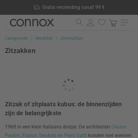
Shop voordelen: Gratis verzending vanaf 99 €, 24.000
Gratis verzending vanaf 99 €
producten op voorraad, 60 dagen retourrecht
Ga
Ga
naar
naar
pagina-
zoeken
Categorieën
Meubilair
Zitmeubilair
inhoud
Zitzakken
Zitzak of zitplaats kubus: de binnenzijden
zijn de belangrijkste
1968 in een klein Italiaans dorpje: De architecten
Cesare
Paolini, Franco Teodoro en Piero Gatti
konden niet wennen