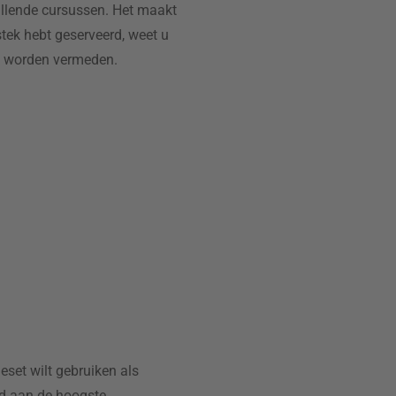
hillende cursussen. Het maakt
stek hebt geserveerd, weet u
dit worden vermeden.
eset wilt gebruiken als
jd aan de hoogste