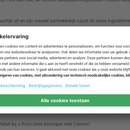
urlijk uit en zijn visueel aantrekkelijk naast de verse ingrediënt
, omdat de hete temperaturen en de lange vochtigheidsgraad in
uren. Reinig uw bestek met een vochtige doek en schuurmelk. Olij
te houden. Wrijf het gewoon in met een stukje keukenrol, zodat 
gekenmerkt door hun robuuste uiterlijk en duurzaamheid. Roestvri
n tot de klassiekers. Dankzij de eenvoudige en organische vor
hebben het voordeel dat ze in verschillende kleuren verkrijgbaar
 Bistro Salade Servers van Bistro van Bodum heeft ook een rubb
en kleurrijk tintje aan de overigens eenvoudige tweedelige salad
abel bij u thuis laten bezorgen met Connox!