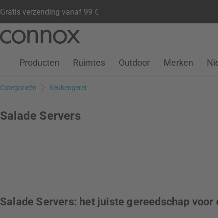
Gratis verzending vanaf 99 €
Klantenaccount
Verlanglijstje
Warenkorb
Ga
Ga
naar
naar
pagina-
zoeken
Producten
Ruimtes
Outdoor
Merken
Ni
inhoud
Categorieën
Keukengerei
Salade Servers
Salade Servers: het juiste gereedschap voor 