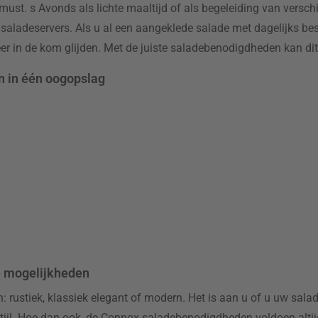
n must. s Avonds als lichte maaltijd of als begeleiding van versc
t saladeservers. Als u al een aangeklede salade met dagelijks be
l weer in de kom glijden. Met de juiste saladebenodigdheden kan 
en in één oogopslag
de mogelijkheden
: rustiek, klassiek elegant of modern. Het is aan u of u uw salad
stijl. Hoe dan ook, de Connox saladebenodigdheden voldoen alti