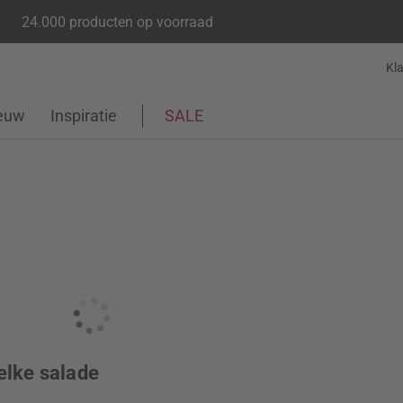
24.000 producten op voorraad
Kl
euw
Inspiratie
SALE
elke salade