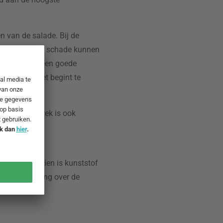
en van de salade. Bij de
 de vaatwasser schade kunnen
folie is ook een goede
het hout niet begint te
j stalen bestek is ook
m passen de
 zijn. Bovendien is kunststof
eren bekleding over de
eset.