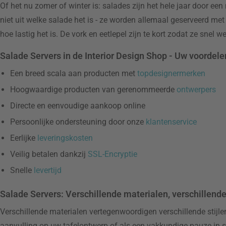
Of het nu zomer of winter is: salades zijn het hele jaar door ee
niet uit welke salade het is - ze worden allemaal geserveerd me
hoe lastig het is. De vork en eetlepel zijn te kort zodat ze sne
Salade Servers in de Interior Design Shop - Uw voordel
Een breed scala aan producten met
topdesignermerken
Hoogwaardige producten van gerenommeerde
ontwerpers
Directe en eenvoudige aankoop online
Persoonlijke ondersteuning door onze
klantenservice
Eerlijke
leveringskosten
Veilig betalen dankzij
SSL-Encryptie
Snelle
levertijd
Salade Servers: Verschillende materialen, verschillen
Verschillende materialen vertegenwoordigen verschillende stijlen
aanvulling op uw tafelontwerp of als een vakkundige pauze in 