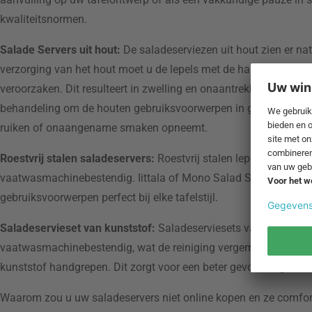
kwaliteitsnormen.
Salade Servers uit hout:
De saladeserviezen uit hout zien er natu
verzorging van het hout moet u de lepels met de hand spoelen
veroorzaken. Dit resulteert in zwelling en onaantrekkelijke sche
behandeling om de houten gebruiksvoorwerpen in goede conditie 
ruiken of onaangename smaken opneemt.
Roestvrij stalen saladeservers:
Roestvrij stalen lepels worden 
vaatwasmachinebestendig. Iittala of Mono Salad Servers behore
gebruiksvoorwerpen perfect bij elke tafelstijl.
Saladeservieset van kunststof:
Saladeserviesets van kunststof 
vaatwasmachinebestendig, wat de reiniging vergemakkelijkt. De
kunststof handgrepen. Dit zorgt voor een beter gevoel en geeft e
Waarom zou u uw saladeservers niet online kopen en ze comfort