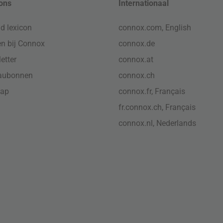
ons
Internationaal
d lexicon
connox.com, English
n bij Connox
connox.de
etter
connox.at
aubonnen
connox.ch
map
connox.fr, Français
fr.connox.ch, Français
connox.nl, Nederlands