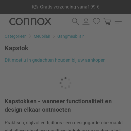
Shop voordelen: Gratis verzending vanaf 99 €, 24.000
Gratis verzending vanaf 99 €
producten op voorraad, 60 dagen retourrecht
Ga
Ga
naar
naar
pagina-
zoeken
Categorieën
Meubilair
Gangmeubilair
inhoud
Kapstok
Dit moet u in gedachten houden bij uw aankopen
Kapstokken - wanneer functionaliteit en
design elkaar ontmoeten
Praktisch, stijlvol en tijdloos - een designgarderobe maakt
niet alleen direct een positieve indruk op de gasten in het