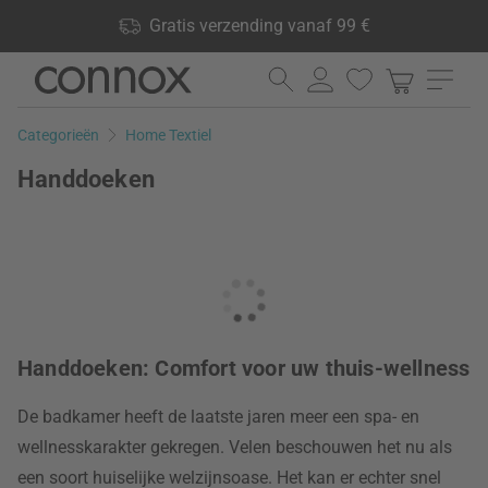
Shop voordelen: Gratis verzending vanaf 99 €, 24.000
Gratis verzending vanaf 99 €
producten op voorraad, 60 dagen retourrecht
Ga
Ga
naar
naar
pagina-
zoeken
Categorieën
Home Textiel
inhoud
Handdoeken
Handdoeken: Comfort voor uw thuis-wellness
De badkamer heeft de laatste jaren meer een spa- en
wellnesskarakter gekregen. Velen beschouwen het nu als
een soort huiselijke welzijnsoase. Het kan er echter snel