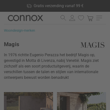
Shop voordelen: Gratis verzending vanaf 99 €, 24.000
Gratis verzending vanaf 99 €
producten op voorraad, 60 dagen retourrecht
Ga
Ga
naar
naar
pagina-
zoeken
Woondesign-merken
inhoud
Magis
In 1976 richtte Eugenio Perazza het bedrijf Magis op,
gevestigd in Motta di Livenza, nabij Venetië. Magis ziet
zichzelf als een soort productuitgeverij, waarin de
verschillen tussen de talen en stijlen van internationale
ontwerpers bewust worden benadrukt