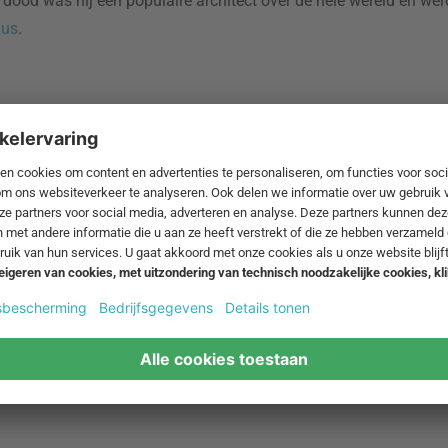
jn dood was hij een populaire architect over de hele wereld en we
ius
.
Thonet
ll zich
De Duitse fabrikant Thonet 
n
familiebedrijven ter wereld
tstekend
fabrikant staat bekend om 
van gebogen hout en staal, 
het gebied van industrieel o