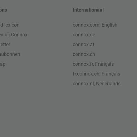
ons
Internationaal
d lexicon
connox.com, English
n bij Connox
connox.de
etter
connox.at
aubonnen
connox.ch
map
connox.fr, Français
fr.connox.ch, Français
connox.nl, Nederlands