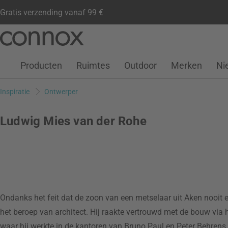
Gratis verzending vanaf 99 €
Klantenaccount
Verlanglijstje
Warenkorb
Ga
Ga
naar
naar
pagina-
zoeken
Producten
Ruimtes
Outdoor
Merken
Ni
inhoud
Inspiratie
Ontwerper
Ludwig Mies van der Rohe
Ondanks het feit dat de zoon van een metselaar uit Aken nooit e
het beroep van architect. Hij raakte vertrouwd met de bouw via het
waar hij werkte in de kantoren van Bruno Paul en Peter Behrens