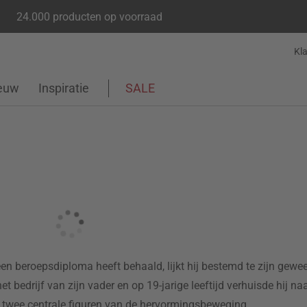
24.000 producten op voorraad
Kl
euw
Inspiratie
SALE
en beroepsdiploma heeft behaald, lijkt hij bestemd te zijn gewe
 bedrijf van zijn vader en op 19-jarige leeftijd verhuisde hij naar
, twee centrale figuren van de hervormingsbeweging.