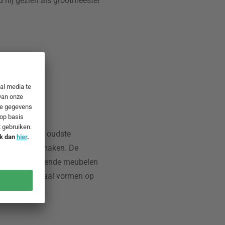
rd hij gezien als grootmeester
is een van de oudste
 die meubels maken. De
zijn baanbrekende meubelen
die een mijlpaal vormen op
ntwerp.