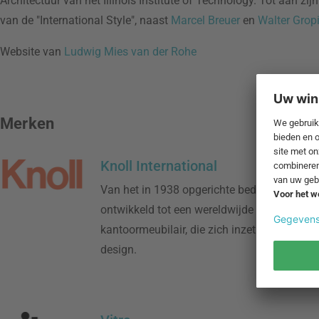
Architectuur van het Illinois Institute of Technology. Tot aan zi
van de "International Style", naast
Marcel Breuer
en
Walter Grop
Website van
Ludwig Mies van der Rohe
Merken
Knoll International
Van het in 1938 opgerichte bedrijf heeft Kno
ontwikkeld tot een wereldwijde fabrikant va
kantoormeubilair, die zich inzet voor een ui
design.