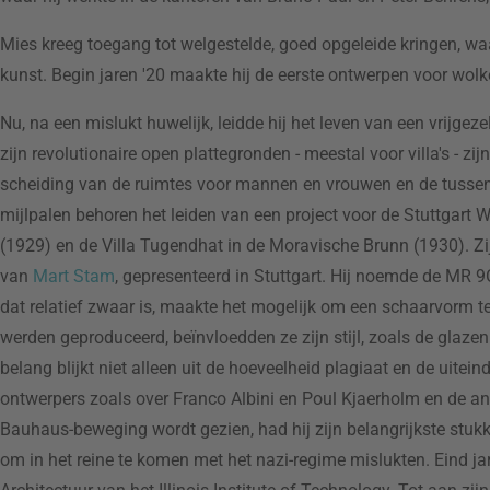
Mies kreeg toegang tot welgestelde, goed opgeleide kringen, w
kunst. Begin jaren '20 maakte hij de eerste ontwerpen voor wol
Nu, na een mislukt huwelijk, leidde hij het leven van een vrijgeze
zijn revolutionaire open plattegronden - meestal voor villa's - 
scheiding van de ruimtes voor mannen en vrouwen en de tussen
mijlpalen behoren het leiden van een project voor de Stuttgart 
(1929) en de Villa Tugendhat in de Moravische Brunn (1930). Zij
van
Mart Stam
, gepresenteerd in Stuttgart. Hij noemde de MR 9
dat relatief zwaar is, maakte het mogelijk om een schaarvorm t
werden geproduceerd, beïnvloedden ze zijn stijl, zoals de glazen
belang blijkt niet alleen uit de hoeveelheid plagiaat en de uitei
ontwerpers zoals over Franco Albini en Poul Kjaerholm en de a
Bauhaus-beweging wordt gezien, had hij zijn belangrijkste stukk
om in het reine te komen met het nazi-regime mislukten. Eind ja