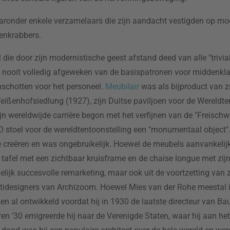
aaronder enkele verzamelaars die zijn aandacht vestigden op m
kenkrabbers.
l die door zijn modernistische geest afstand deed van alle "trivia
zijn nooit volledig afgeweken van de basispatronen voor middenkl
schotten voor het personeel.
Meubilair
was als bijproduct van z
Weißenhofsiedlung (1927), zijn Duitse paviljoen voor de Wereldte
n wereldwijde carrière begon met het verfijnen van de "Freischw
O stoel voor de wereldtentoonstelling een "monumentaal object"
e creëren en was ongebruikelijk. Hoewel de meubels aanvankelijk
 tafel met een zichtbaar kruisframe en de chaise longue met zijn
ndelijk succesvolle remarketing, maar ook uit de voortzetting van 
ntidesigners van Archizoom. Hoewel Mies van der Rohe meestal 
en al ontwikkeld voordat hij in 1930 de laatste directeur van B
ren '30 emigreerde hij naar de Verenigde Staten, waar hij aan he