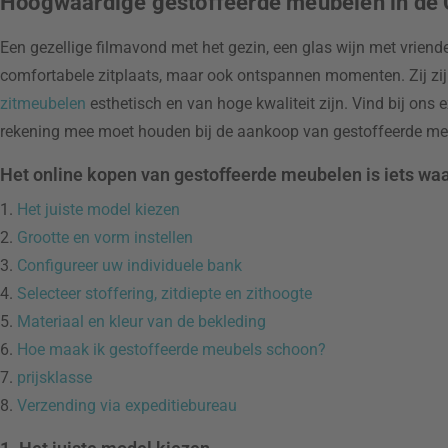
Hoogwaardige gestoffeerde meubelen in de
Een gezellige filmavond met het gezin, een glas wijn met vrien
comfortabele zitplaats, maar ook ontspannen momenten. Zij zijn 
zitmeubelen
esthetisch en van hoge kwaliteit zijn. Vind bij on
rekening mee moet houden bij de aankoop van gestoffeerde me
Het online kopen van gestoffeerde meubelen is iets wa
1.
Het juiste model kiezen
2.
Grootte en vorm instellen
3.
Configureer uw individuele bank
4.
Selecteer stoffering, zitdiepte en zithoogte
5.
Materiaal en kleur van de bekleding
6.
Hoe maak ik gestoffeerde meubels schoon?
7.
prijsklasse
8.
Verzending via expeditiebureau