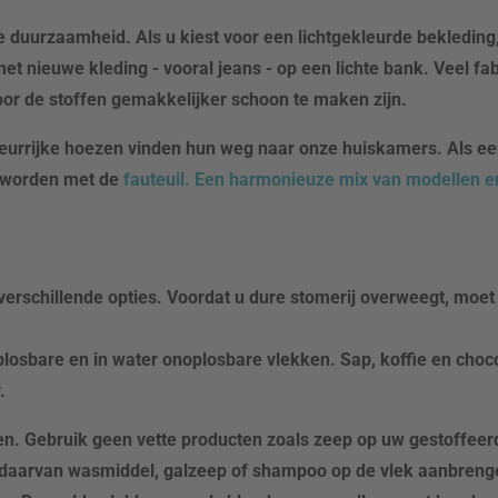
 de duurzaamheid. Als u kiest voor een lichtgekleurde bekledin
 nieuwe kleding - vooral jeans - op een lichte bank. Veel fab
r de stoffen gemakkelijker schoon te maken zijn.
kleurrijke hoezen vinden hun weg naar onze huiskamers. Als ee
l worden met de
fauteuil. Een harmonieuze mix van modellen en
erschillende opties. Voordat u dure stomerij overweegt, moet 
plosbare en in water onoplosbare vlekken. Sap, koffie en choc
.
en. Gebruik geen vette producten zoals zeep op uw gestoffee
ts daarvan wasmiddel, galzeep of shampoo op de vlek aanbreng