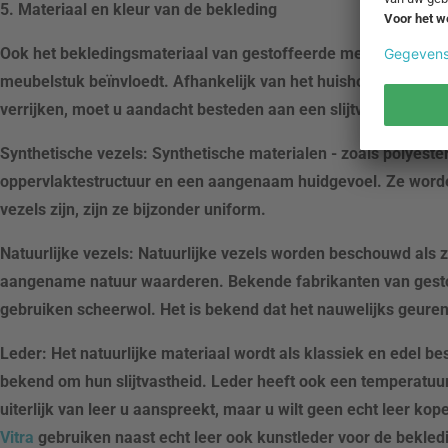
5. Materiaal en kleur van de bekleding
Ook het bekledingsmateriaal van gestoffeerde meubelen speelt
meubelstuk beïnvloedt. Afhankelijk van het huishouden moete
verrijken, moet u aandacht besteden aan een slijtvaste en gem
Synthetische vezels: Synthetische materialen - zoals polyest
oppervlaktestructuur en een aangenaam huidgevoel. Ze worden
vezels zijn, zijn ze bijzonder uniform.
Natuurlijke vezels: Natuurlijke vezels worden beschouwd als ze
aangename natuur waarderen. Bekende fabrikanten van gest
gebruiken scheerwol. Het is bekend dat het nauwelijks geuren 
Leder: Het natuurlijke materiaal wordt als klassiek en edel 
bekend om hun slijtvastheid. Leder heeft ook een temperatuur
uiterlijk van leer u aanspreekt, maar u wilt geen echt leer ko
Vitra
gebruiken naast echt leer ook kunstleder voor de bekled