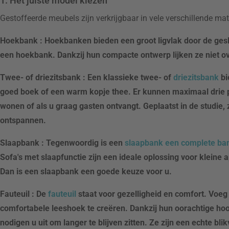
1. Het juiste model kiezen
Gestoffeerde meubels zijn verkrijgbaar in vele verschillende ma
Hoekbank : Hoekbanken bieden een groot ligvlak door de gesl
een hoekbank. Dankzij hun compacte ontwerp lijken ze niet ov
Twee- of driezitsbank
: Een klassieke twee- of
driezitsbank
bi
goed boek of een warm kopje thee. Er kunnen maximaal drie p
wonen of als u graag gasten ontvangt. Geplaatst in de studie,
ontspannen.
Slaapbank
: Tegenwoordig is een
slaapbank een complete ban
Sofa's met slaapfunctie zijn een ideale oplossing voor klein
Dan is een slaapbank een goede keuze voor u.
Fauteuil
: De
fauteuil
staat voor gezelligheid en comfort. Voeg
comfortabele leeshoek te creëren. Dankzij hun oorachtige hoo
nodigen u uit om langer te blijven zitten. Ze zijn een echte bl