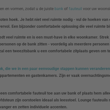
ten en vormen, zodat u de juiste
bank
of
fauteuil
voor uw woonsit
oten hoek. Je hebt niet veel ruimte nodig - vul de hoeken va
ervol. Een bijzonder comfortabele oplossing die veel ruimte b
edt veel ruimte en is een must-have in elke
woonkamer. Strek j
ersonen op de bank zitten - voordelig als meerdere personen
 zal een tweezitsbank u een comfortabele zitplaats geven om te
k, die we in een paar eenvoudige stappen kunnen veranderen
e appartementen en gastenkamers. Zijn er vaak overnachtingsm
 een comfortabele fauteuil toe aan uw bank of plaats hem all
fdsteun zijn oorstoelen ideaal als
leesstoel. Lounge fauteuils 
ikvanger en zetten individuele accenten.