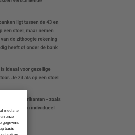
tussen verschillende
 banken ligt tussen de 43 en
 op een stoel, maar nemen
 van de zithoogte rekening
odig heeft of onder de bank
is ideaal voor gezellige
or. Je zit als op een stoel
kussens
. Fabrikanten - zoals
ussens en een individueel