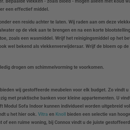
er. Bepaalde vlekken - zoals bloed - mogen alleen met koud 
ter een effectief middel.
zonder een residu achter te laten. Wij raden aan om deze vlekk
ater op de vlek aan te brengen en na een korte blootstellingst
oe, zoals een wasmiddel. Wrijf het reinigingsmiddel op het be
ook wel bekend als vlekkenverwijderaar. Wrijf de bloem op de 
olledig drogen om schimmelvorming te voorkomen.
bieden wij gestoffeerde meubelen voor elk budget. Zo vindt u 
bezig met praktische banken voor kleine appartementen. U vindt
oft Modul Sofa Indoor kunnen individueel worden uitgebreid v
dt u het hier ook.
Vitra
en
Knoll
bieden een selectie van hoogw
 of een ruime woning, bij Connox vindt u de juiste gestoffee