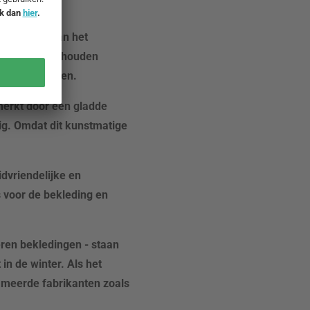
urzaamheid van het
ieren uw huishouden
oor- en nadelen.
merkt door een gladde
ig. Omdat dit kunstmatige
idvriendelijke en
 voor de bekleding en
eren bekledingen - staan
in de winter. Als het
ommeerde fabrikanten zoals