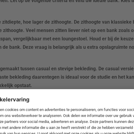
len. Let op de volgende criteria en vind uw ideale bank. Kies 
e zitdiepte, hoe lager de zithoogte. De zithoogte van klassieke
e zithoogte. Veel mensen zitten liever niet op een bank zoals
pan, vergelijkbaar met een loungestoel. Houd er bij de keuze
 de bank. Deze vraag is belangrijk als u extra opslagruimte n
d gemaakt tussen casual en stevige bekleding. De casual versie 
te bekleding daarentegen is ideaal voor de studie en het kanto
kelijk opstaat.
r u of als u een kleurverandering nodig heeft, vervang dan de
. Of u kunt kiezen voor compleet verschillende, decoratieve k