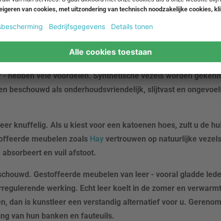
 een belangrijke rol, omdat het zowel het uiterlijk als de du
n de hoezen aan individuele eisen voldoen. Als kinderen of d
akkelijk te onderhouden dekking. Elke stof heeft zijn eigen v
er - hebben vele voordelen. Synthetische vezels worden geken
 beschouwd als onderhoudsvriendelijk, slijtvast en ongevoel
er knuffelig. Als u kiest voor een katoenen hoes, zult u de hu
offeerde meubelen zoals
Hay
vertrouwen op natuurlijke vezels
absorbeert en vuil afstoot.
beschouwd. Gestoffeerde meubelen van leer - vooral gladde led
regulerende werking. Echt leer koelt in de zomer en verwarmt 
pen, dan is kunstleer een verstandig alternatief voor u. Geren
ing van hun banken en fauteuils.