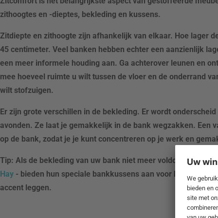
Zitcomfort is het belangrijkste aspect van gestoffeerde meube
zithoogtes en -dieptes, bekleding en kussens.
Zitdiepte en zithoogte zijn afhankelijk van elkaar. Hoe lager d
45 centimeter. Veel banken hebben echter een aanzienlijk lag
een meer informele houding aan. Ga achterover leunen en onts
mee hoeveel ruimte u wilt tussen de vloer en de onderrand van
wilt stofzuigen.
Er zijn grote verschillen in de bekleding. Er wordt onderschei
avonden. Ze laat je gemakkelijk in de bank wegzakken. Een vas
op de bank, zodat je je kunt concentreren op je werk en gemak
Tip: Als de bekleding van uw bank niet meer voldoende is voo
Hay
- bieden hun speciale bankkussens aan voor herbestelling
accent leggen.