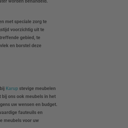
water worden behandeld.
en met speciale zorg te
ijd voorzichtig uit te
treffende gebied, te
vlek en borstel deze
bij
Karup
stevige meubelen
 bij ons ook meubels in het
olgens uw wensen en budget.
aardige fauteuils en
rde meubels voor uw