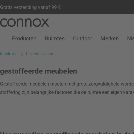
Gratis verzending vanaf 99 €
Klantenaccount
Verlanglijstje
Warenkorb
Ga
Ga
naar
naar
pagina-
zoeken
Producten
Ruimtes
Outdoor
Merken
Ni
inhoud
Inspiratie
Levend lexicon
gestoffeerde meubelen
Gestoffeerde meubelen moeten met grote zorgvuldigheid worden
stoffering zijn belangrijke factoren die de ruimte een eigen kara