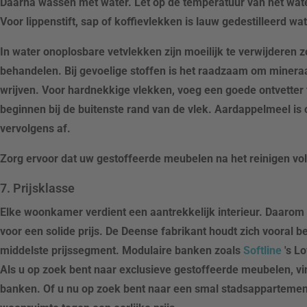
Daarna wassen met water. Let op de temperatuur van het wat
Voor lippenstift, sap of koffievlekken is lauw gedestilleerd wa
In water onoplosbare vetvlekken zijn moeilijk te verwijderen 
behandelen. Bij gevoelige stoffen is het raadzaam om mineraalw
wrijven. Voor hardnekkige vlekken, voeg een goede ontvetter t
beginnen bij de buitenste rand van de vlek. Aardappelmeel is 
vervolgens af.
Zorg ervoor dat uw gestoffeerde meubelen na het reinigen v
7. Prijsklasse
Elke woonkamer verdient een aantrekkelijk interieur. Daarom 
voor een solide prijs. De Deense fabrikant houdt zich vooral 
middelste prijssegment. Modulaire banken zoals
Softline
's L
Als u op zoek bent naar exclusieve gestoffeerde meubelen, vin
banken. Of u nu op zoek bent naar een smal stadsappartement