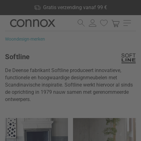
Shop voordelen: Gratis verzending vanaf 99 €, 24.000
Gratis verzending vanaf 99 €
producten op voorraad, 60 dagen retourrecht
Ga
Ga
naar
naar
pagina-
zoeken
Woondesign-merken
inhoud
Softline
De Deense fabrikant Softline produceert innovatieve,
functionele en hoogwaardige designmeubelen met
Scandinavische inspiratie. Softline werkt hiervoor al sinds
de oprichting in 1979 nauw samen met gerenommeerde
ontwerpers.