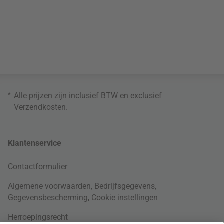
*
Alle prijzen zijn inclusief BTW en exclusief
Verzendkosten
.
Klantenservice
Contactformulier
Algemene voorwaarden
,
Bedrijfsgegevens
,
Gegevensbescherming
,
Cookie instellingen
Herroepingsrecht