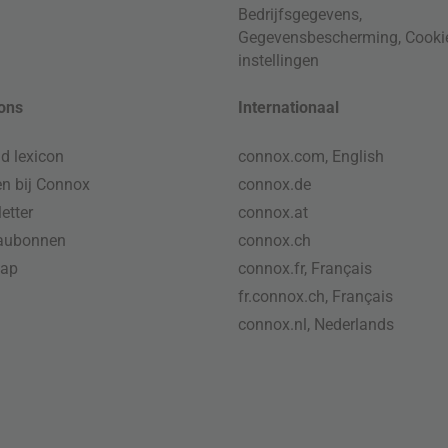
Bedrijfsgegevens
,
Gegevensbescherming
,
Cooki
instellingen
ons
Internationaal
d lexicon
connox.com, English
n bij Connox
connox.de
etter
connox.at
aubonnen
connox.ch
map
connox.fr, Français
fr.connox.ch, Français
connox.nl, Nederlands