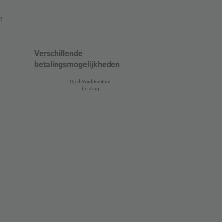
e
Verschillende
betalingsmogelijkheden
Creditcard
Vooruit-
Factuur
betaling