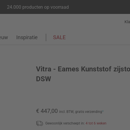
24.000 producten op voorraad
Kl
euw
Inspiratie
SALE
Vitra - Eames Kunststof zijsto
DSW
€ 447,00
incl. BTW,
gratis verzending
*
Gewoonlijk verscheept in:
4 tot 6 weken