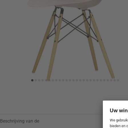
Toevoegen aan verlanglijstje
Beschrijving van de