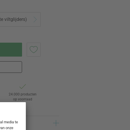
e viltglijders)
24.000 producten
op voorraad