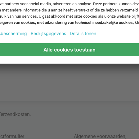
Verzendkosten
.
ctformulier
Algemene voorwaarden
,