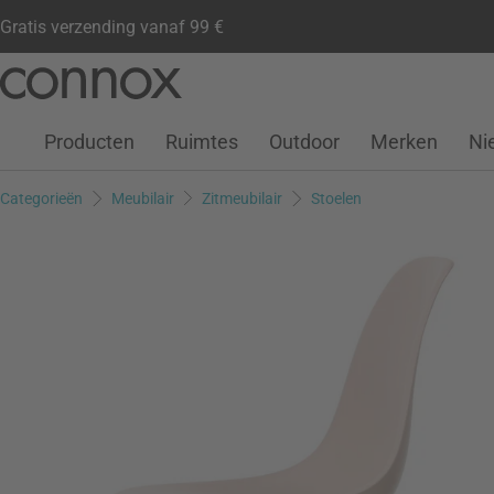
Gratis verzending vanaf 99 €
Klantenaccount
Verlanglijstje
Warenkorb
Ga
Ga
naar
naar
pagina-
zoeken
Producten
Ruimtes
Outdoor
Merken
Ni
inhoud
Categorieën
Meubilair
Zitmeubilair
Stoelen