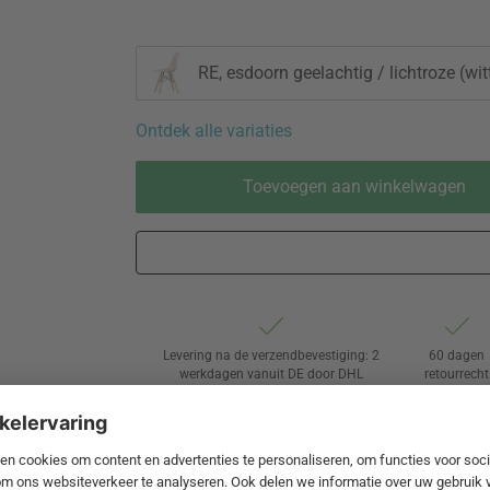
RE, esdoorn geelachtig / lichtroze (witt
Ontdek alle variaties
Toevoegen aan winkelwagen
Levering na de verzendbevestiging: 2
60 dagen
werkdagen vanuit DE door DHL
retourrecht