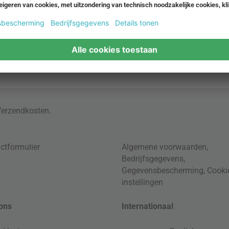
Verzendkosten
.
ctformulier
Algemene voorwaarden
,
Bedrijfsgegevens
,
Gegevensbescherming
,
Cooki
instellingen
ons
Internationaal