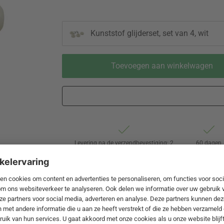
Kunststof glijderset, set van 4, wit
Toevoegen aan winkelwagen
Levering na de verzendbevestiging: 2
60 dagen
werkdagen vanuit DE door DHL
retourrecht