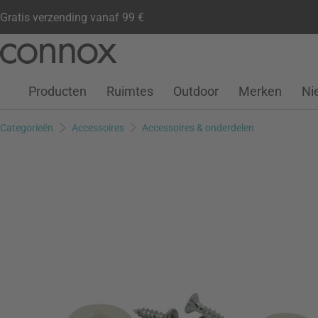
Gratis verzending vanaf 99 €
Klantenaccount
Verlanglijstje
Warenkorb
Ga
Ga
naar
naar
pagina-
zoeken
Producten
Ruimtes
Outdoor
Merken
Ni
inhoud
Categorieën
Accessoires
Accessoires & onderdelen