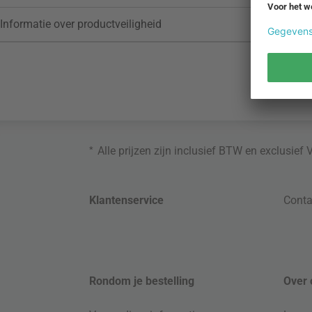
Informatie over productveiligheid
*
Alle prijzen zijn inclusief BTW en exclusief
Klantenservice
Conta
Rondom je bestelling
Over 