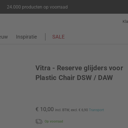
24.000 producten op voorraad
Kl
euw
Inspiratie
SALE
Vitra - Reserve glijders voor
Plastic Chair DSW / DAW
€ 10,00
incl. BTW,
excl. € 6,90
Transport
Op voorraad