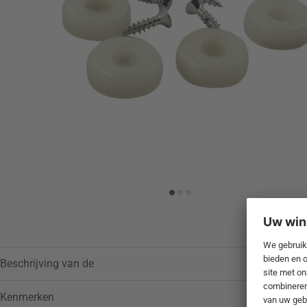
Toevoegen aan verlanglijstje
Beschrijving van de
Kenmerken