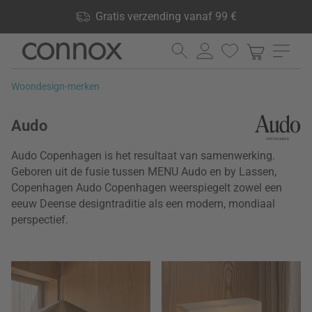
Shop voordelen: Gratis verzending vanaf 99 €, 24.000
Gratis verzending vanaf 99 €
producten op voorraad, 60 dagen retourrecht
Ga
Ga
naar
naar
pagina-
zoeken
Woondesign-merken
inhoud
Audo
Audo Copenhagen is het resultaat van samenwerking.
Geboren uit de fusie tussen MENU Audo en by Lassen,
Copenhagen Audo Copenhagen weerspiegelt zowel een
eeuw Deense designtraditie als een modern, mondiaal
perspectief.