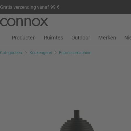
Gratis verzending vanaf 99 €
Klantenaccount
Verlanglijstje
Warenkorb
Ga
Ga
naar
naar
pagina-
zoeken
Producten
Ruimtes
Outdoor
Merken
Ni
inhoud
Categorieën
Keukengerei
Espressomachine