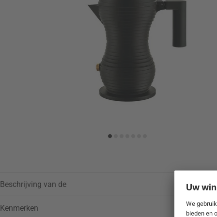
Toevoegen aan verlanglijstje
Beschrijving van de
Kenmerken