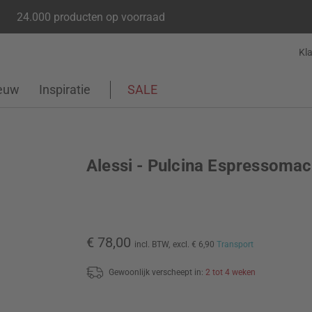
24.000 producten op voorraad
Kl
euw
Inspiratie
SALE
Alessi - Pulcina Espressomac
€ 78,00
incl. BTW,
excl. € 6,90
Transport
Gewoonlijk verscheept in:
2 tot 4 weken