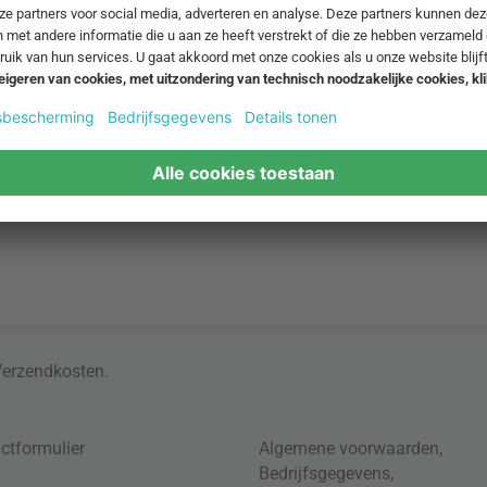
Verzendkosten
.
ctformulier
Algemene voorwaarden
,
Bedrijfsgegevens
,