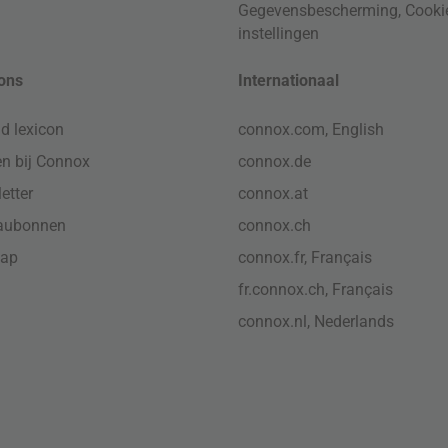
Gegevensbescherming
,
Cooki
instellingen
ons
Internationaal
d lexicon
connox.com, English
n bij Connox
connox.de
etter
connox.at
aubonnen
connox.ch
map
connox.fr, Français
fr.connox.ch, Français
connox.nl, Nederlands