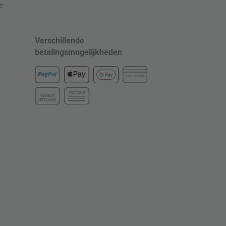
e
Verschillende
betalingsmogelijkheden
CREDITCARD
FACTUUR
VOORUIT-
BETALING