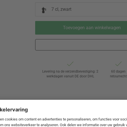
7 cl, zwart
Toevoegen aan winkelwagen
Levering na de verzendbevestiging: 2
60 dagen
werkdagen vanuit DE door DHL
retourrecht