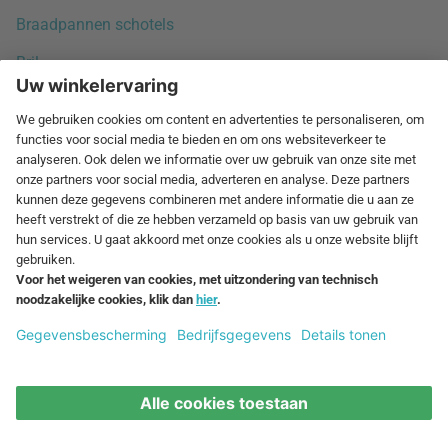
Braadpannen schotels
Bril
Brooddozen
Broodmanden
Broodroosters
Champagneglazen
Cocktailglazen
Dienbladen
Dienbladen
Dienende Kommen