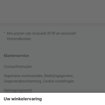
*
Alle prijzen zijn inclusief BTW en exclusief
Verzendkosten
.
Klantenservice
Contactformulier
Algemene voorwaarden
,
Bedrijfsgegevens
,
Gegevensbescherming
,
Cookie instellingen
Herroepingsrecht
Rondom je bestelling