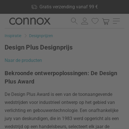
Shop voordelen: Gratis verzending vanaf 99 €, 24.000
Gratis verzending vanaf 99 €
producten op voorraad, 60 dagen retourrecht
Ga
Ga
naar
naar
pagina-
zoeken
Inspiratie
Designprijzen
inhoud
Design Plus Designprijs
Naar de producten
Bekroonde ontwerpoplossingen: De Design
Plus Award
De Design Plus Award is een van de toonaangevende
wedstrijden voor industrieel ontwerp op het gebied van
verlichting en gebouwentechnologie. Een onafhankelijke
jury van deskundigen, die in 1983 werd opgericht als een
wedstrijd op een handelsbeurs, selecteert elk jaar de