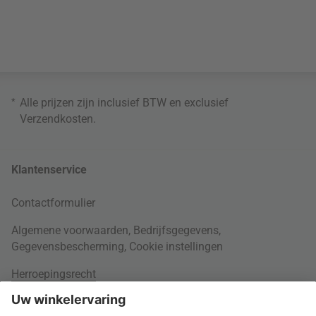
*
Alle prijzen zijn inclusief BTW en exclusief
Verzendkosten
.
Klantenservice
Contactformulier
Algemene voorwaarden
,
Bedrijfsgegevens
,
Gegevensbescherming
,
Cookie instellingen
Herroepingsrecht
Rondom je bestelling