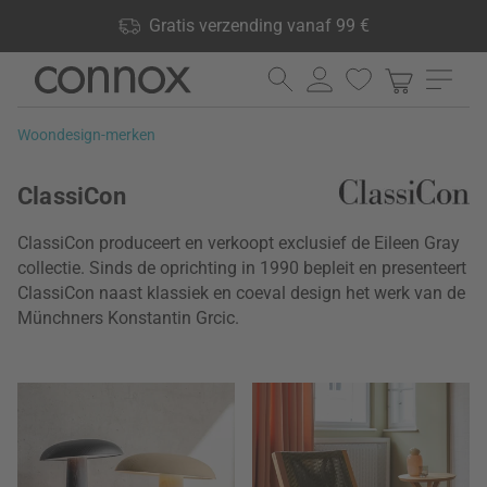
Shop voordelen: Gratis verzending vanaf 99 €, 24.000
Gratis verzending vanaf 99 €
producten op voorraad, 60 dagen retourrecht
Ga
Ga
naar
naar
pagina-
zoeken
Woondesign-merken
inhoud
ClassiCon
ClassiCon produceert en verkoopt exclusief de Eileen Gray
collectie. Sinds de oprichting in 1990 bepleit en presenteert
ClassiCon naast klassiek en coeval design het werk van de
Münchners Konstantin Grcic.