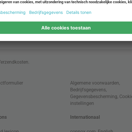
Verzendkosten
.
ctformulier
Algemene voorwaarden
,
Bedrijfsgegevens
,
Gegevensbescherming
,
Cooki
instellingen
ons
Internationaal
d lexicon
connox.com, English