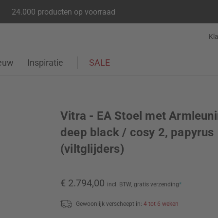
24.000 producten op voorraad
Kl
euw
Inspiratie
SALE
Vitra - EA Stoel met Armleun
deep black / cosy 2, papyrus
(viltglijders)
€ 2.794,00
incl. BTW,
gratis verzending
*
Gewoonlijk verscheept in:
4 tot 6 weken