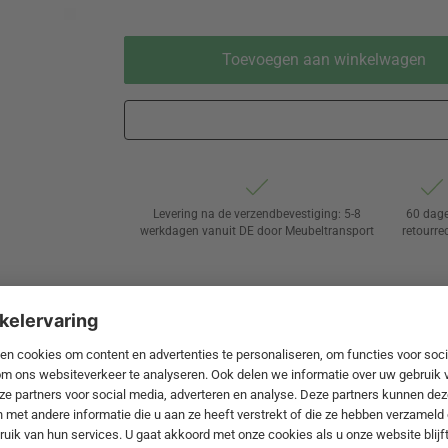
Toevoegen aan winkelwagen
Levering na de verzendbevestiging: 5-8
60 dag
werkdagen vanuit DE door Meubeltransport
retourre