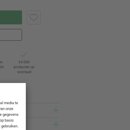
en
24.000
cht
producten op
voorraad