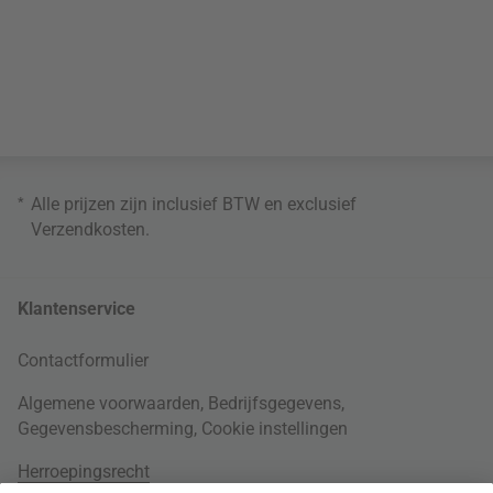
*
Alle prijzen zijn inclusief BTW en exclusief
Verzendkosten
.
Klantenservice
Contactformulier
Algemene voorwaarden
,
Bedrijfsgegevens
,
Gegevensbescherming
,
Cookie instellingen
Herroepingsrecht