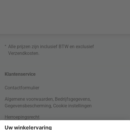
*
Alle prijzen zijn inclusief BTW en exclusief
Verzendkosten
.
Klantenservice
Contactformulier
Algemene voorwaarden
,
Bedrijfsgegevens
,
Gegevensbescherming
,
Cookie instellingen
Herroepingsrecht