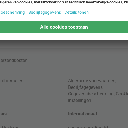
Verzendkosten
.
ctformulier
Algemene voorwaarden
,
Bedrijfsgegevens
,
Gegevensbescherming
,
Cooki
instellingen
ons
Internationaal
d lexicon
connox.com, English