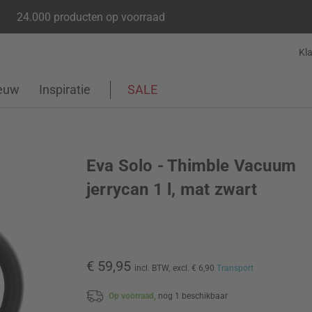
24.000 producten op voorraad
Kl
euw
Inspiratie
SALE
Eva Solo - Thimble Vacuum
jerrycan 1 l, mat zwart
€ 59,95
incl. BTW,
excl. € 6,90
Transport
Op voorraad,
nog 1 beschikbaar