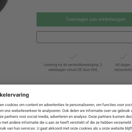
Toevoegen aan winkelwagen
Levering na de verzendbevestiging: 2
60 dagen
werkdagen vanuit DE door DHL
retourrecht