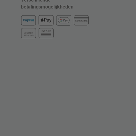
betalingsmogelijkheden
CREDITCARD
FACTUUR
VOORUIT-
BETALING