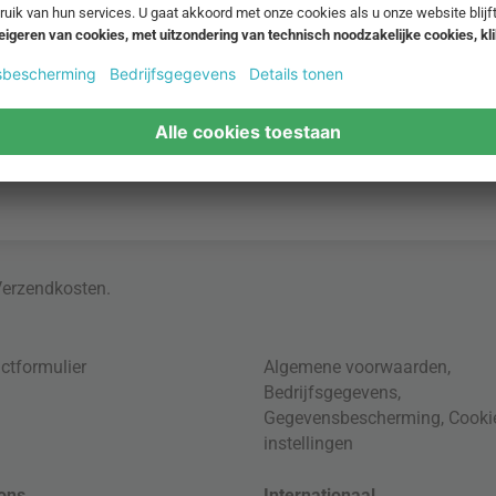
Verzendkosten
.
ctformulier
Algemene voorwaarden
,
Bedrijfsgegevens
,
Gegevensbescherming
,
Cooki
instellingen
ons
Internationaal