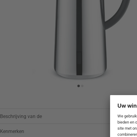
Toevoegen aan verlanglijstje
Beschrijving van de
Kenmerken