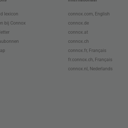
d lexicon
connox.com, English
n bij Connox
connox.de
etter
connox.at
aubonnen
connox.ch
map
connox.fr, Français
fr.connox.ch, Français
connox.nl, Nederlands