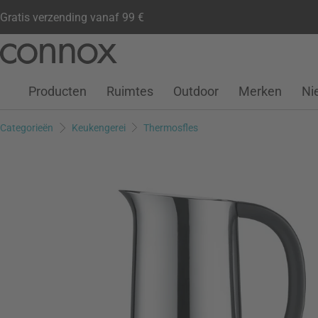
Gratis verzending vanaf 99 €
Klantenaccount
Verlanglijstje
Warenkorb
Ga
Ga
naar
naar
pagina-
zoeken
Producten
Ruimtes
Outdoor
Merken
Ni
inhoud
Categorieën
Keukengerei
Thermosfles