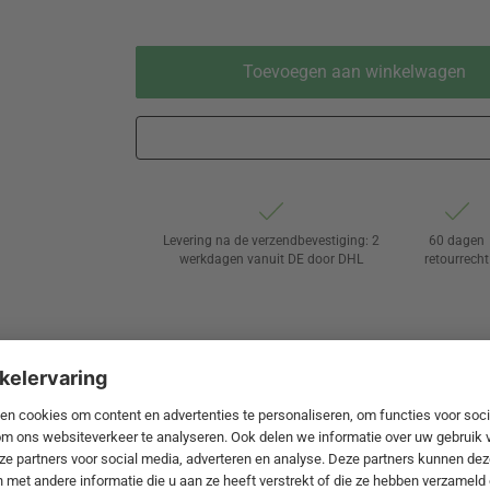
Toevoegen aan winkelwagen
Levering na de verzendbevestiging: 2
60 dagen
werkdagen vanuit DE door DHL
retourrecht