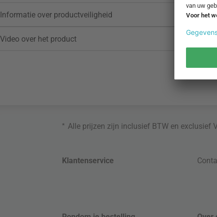
Informatie over productveiligheid
Video over het product
*
Alle prijzen zijn inclusief BTW en exclusief
Klantenservice
Conta
Rondom je bestelling
Over 