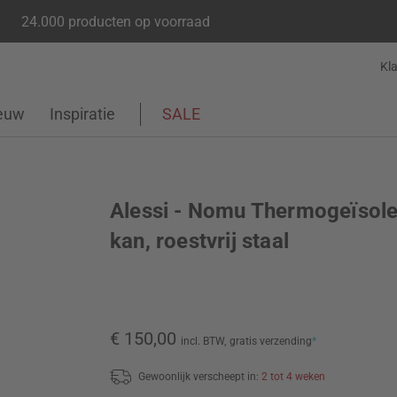
24.000 producten op voorraad
Kl
euw
Inspiratie
SALE
Alessi - Nomu Thermogeïsol
kan, roestvrij staal
€ 150,00
incl. BTW,
gratis verzending
*
Gewoonlijk verscheept in:
2 tot 4 weken