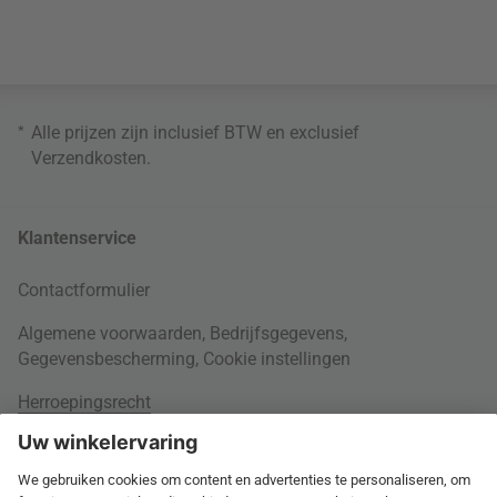
*
Alle prijzen zijn inclusief BTW en exclusief
Verzendkosten
.
Klantenservice
Contactformulier
Algemene voorwaarden
,
Bedrijfsgegevens
,
Gegevensbescherming
,
Cookie instellingen
Herroepingsrecht
Rondom je bestelling