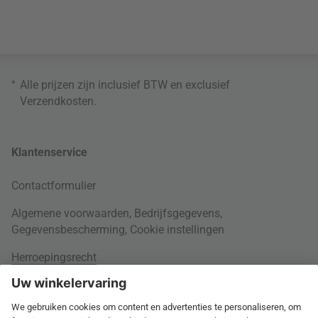
*
Alle prijzen zijn inclusief BTW en exclusief
Verzendkosten
.
Klantenservice
Contactformulier
Algemene voorwaarden
,
Bedrijfsgegevens
,
Gegevensbescherming
,
Cookie instellingen
Herroepingsrecht
Rondom je bestelling