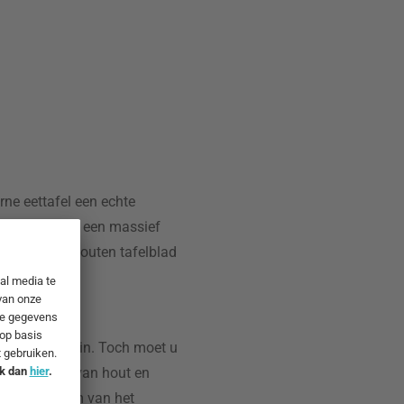
rne eettafel een echte
en frame bevat een massief
ineert een houten tafelblad
ten eettafel in. Toch moet u
 combinatie van hout en
tuurlijke vorm van het