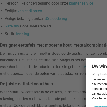
Persoonlijke ondersteuning door onze
klantenservice
Eerlijke
verzendkosten
Veilige betaling dankzij
SSL-codering
SafeBuy
Consumer Care lid
Snelle
levering
Designer eettafels met moderne hout-metaalcombinati
De mix van materialen heeft invloed op de uitstraling! Een comb
blikvanger. De Officina eettafel van Magis is het beste voorbe
essenhouten blad - de industriële look is geboren!
Vitra
werkt oo
met diagonaal lopende poten van plaatstaal en ronde stalen buiz
De juiste eettafel voor thuis
Waar staat uw eettafel? In de keuken, in de eetkamer of in de w
rekening houden met uw bestaande potentieel dominante meubels
metaal. Ook de beschikbare ruimte is belangrijk. Een rechthoeki