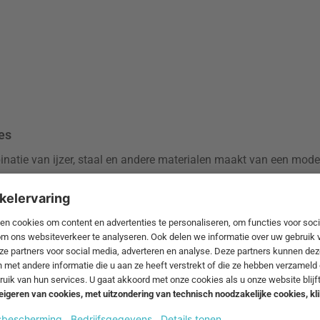
es
inatie van ijzer, staal en andere materialen maakt van een mode
eld van een symbiose tussen hout en ijzer: een zwart smeedijzer
k met een contrasterende mix van materialen. De
EM Table
comb
en - een replica van industriële architectuur voor uw eetkamer.
oonkamer? Als het op kleur aankomt, past er bijna overal een hou
 voordat u kiest voor een houttint. Kies indien nodig voor een
ge tafel bespaart ruimte in de keuken, omdat deze past bij de na