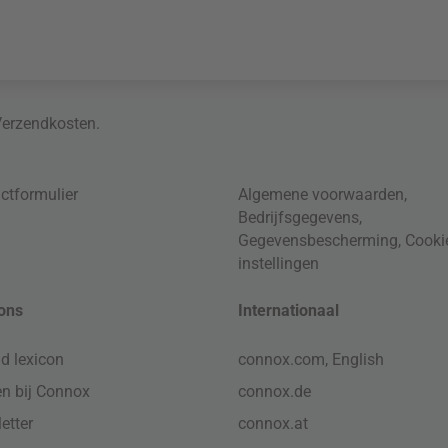
Verzendkosten
.
ctformulier
Algemene voorwaarden
,
Bedrijfsgegevens
,
Gegevensbescherming
,
Cooki
instellingen
ons
Internationaal
d lexicon
connox.com, English
n bij Connox
connox.de
etter
connox.at