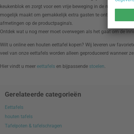
keukenblok en zorgt voor een vrije beweging in de ruimte. Als u 
mogelijk maakt om gemakkelijk extra gasten te ontvangen door z
afmetingen op de productpagina's.
Ontdek wat u nog meer moet overwegen als het gaat om de inric
Wilt u online een houten eettafel kopen? Wij leveren uw favoriete
veel van onze eettafels worden alleen geproduceerd wanneer ze
Hier vindt u meer
eettafels
en bijpassende
stoelen
.
Gerelateerde categorieën
Eettafels
houten tafels
Tafelpoten & tafelschragen