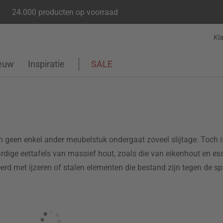
24.000 producten op voorraad
Kl
euw
Inspiratie
SALE
n geen enkel ander meubelstuk ondergaat zoveel slijtage. Toch 
rdige eettafels van massief hout, zoals die van eikenhout en ess
eerd met ijzeren of stalen elementen die bestand zijn tegen de