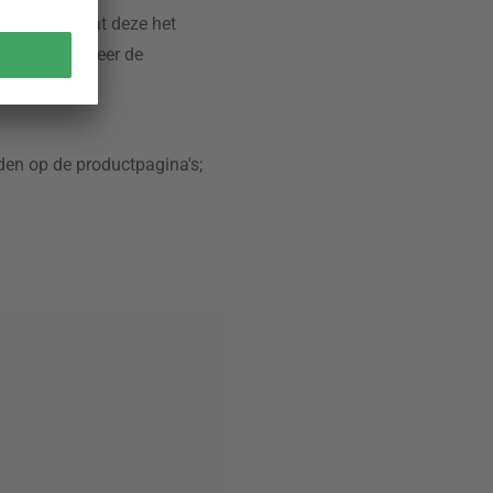
eschikt, omdat deze het
ruimte en noteer de
jden op de productpagina's;