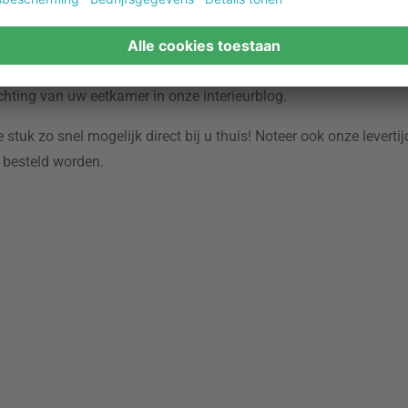
een privé-eetkamer heeft, vindt u misschien een ronde eettafel g
e dicht bij elkaar te plaatsen. Meet zorgvuldig de beschikbare 
hting van uw eetkamer in onze interieurblog.
 stuk zo snel mogelijk direct bij u thuis! Noteer ook onze leverti
 besteld worden.