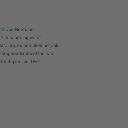
ble
van Normann
 zijn naam: hij wordt
tstraling, maar maken het ook
e terughoudendheid toe aan
elmatig inoliën. Over