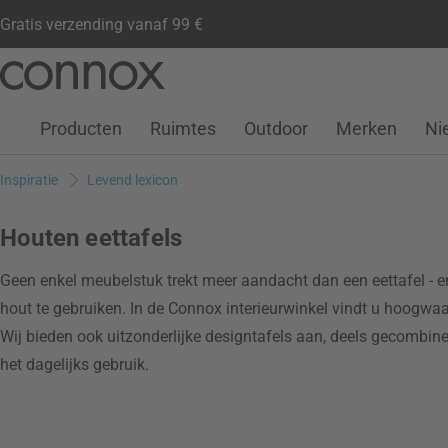
Gratis verzending vanaf 99 €
Klantenaccount
Verlanglijstje
Warenkorb
Ga
Ga
naar
naar
pagina-
zoeken
Producten
Ruimtes
Outdoor
Merken
Ni
inhoud
Inspiratie
Levend lexicon
Houten eettafels
Geen enkel meubelstuk trekt meer aandacht dan een eettafel - e
hout te gebruiken. In de Connox interieurwinkel vindt u hoogwaa
Wij bieden ook uitzonderlijke designtafels aan, deels gecombin
het dagelijks gebruik.