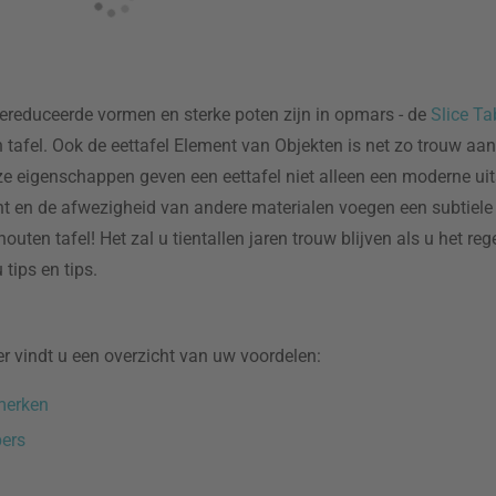
 gereduceerde vormen en sterke poten zijn in opmars - de
Slice Ta
tafel. Ook de eettafel Element van Objekten is net zo trouw aan
ze eigenschappen geven een eettafel niet alleen een moderne ui
nt en de afwezigheid van andere materialen voegen een subtiel
uten tafel! Het zal u tientallen jaren trouw blijven als u het reg
tips en tips.
er vindt u een overzicht van uw voordelen:
merken
ers