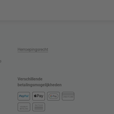
Herroepingsrecht
e
Verschillende
betalingsmogelijkheden
CREDITCARD
FACTUUR
VOORUIT-
BETALING