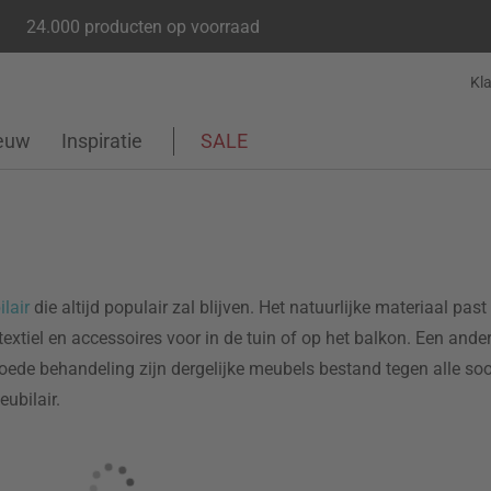
24.000 producten op voorraad
Kl
euw
Inspiratie
SALE
lair
die altijd populair zal blijven. Het natuurlijke materiaal pas
xtiel en accessoires voor in de tuin of op het balkon. Een and
n goede behandeling zijn dergelijke meubels bestand tegen alle so
ubilair.