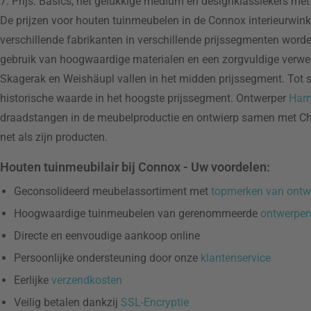
7. Prijs: Basics, het gelukkige medium en designklassiekers met
De prijzen voor houten tuinmeubelen in de Connox interieurwinkel
verschillende fabrikanten in verschillende prijssegmenten word
gebruik van hoogwaardige materialen en een zorgvuldige verwe
Skagerak en Weishäupl vallen in het midden prijssegment. Tot s
historische waarde in het hoogste prijssegment. Ontwerper
Harr
draadstangen in de meubelproductie en ontwierp samen met C
net als zijn producten.
Houten tuinmeubilair bij Connox - Uw voordelen:
Geconsolideerd meubelassortiment met
topmerken van ontw
Hoogwaardige tuinmeubelen van gerenommeerde
ontwerper
Directe en eenvoudige aankoop online
Persoonlijke ondersteuning door onze
klantenservice
Eerlijke
verzendkosten
Veilig betalen dankzij
SSL-Encryptie