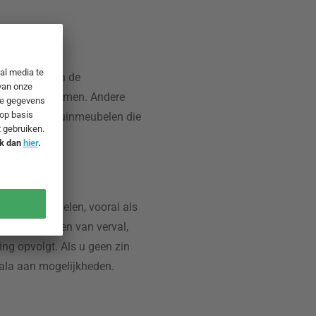
 overzicht van de
 in beslag nemen. Andere
 aan houten tuinmeubelen die
olie behandelen, vooral als
t is geen teken van verval,
ng opvolgt. Als u geen zin
cala aan mogelijkheden.