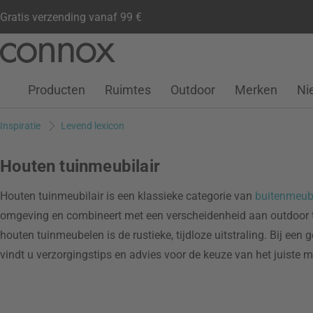
Gratis verzending vanaf 99 €
Klantenaccount
Verlanglijstje
Warenkorb
Ga
Ga
naar
naar
pagina-
zoeken
Producten
Ruimtes
Outdoor
Merken
Ni
inhoud
Inspiratie
Levend lexicon
Houten tuinmeubilair
Houten tuinmeubilair is een klassieke categorie van
buitenmeubi
omgeving en combineert met een verscheidenheid aan outdoor te
houten tuinmeubelen is de rustieke, tijdloze uitstraling. Bij ee
vindt u verzorgingstips en advies voor de keuze van het juiste me