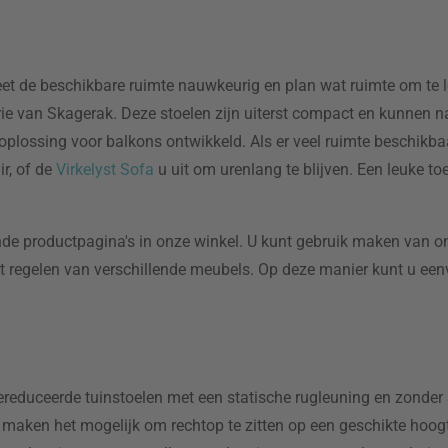
eet de beschikbare ruimte nauwkeurig en plan wat ruimte om te l
erie van Skagerak. Deze stoelen zijn uiterst compact en kunnen 
lossing voor balkons ontwikkeld. Als er veel ruimte beschikbaa
r, of de
Virkelyst Sofa
u uit om urenlang te blijven. Een leuke to
de productpagina's in onze winkel. U kunt gebruik maken van on
n het regelen van verschillende meubels. Op deze manier kunt u e
reduceerde tuinstoelen met een statische rugleuning en zonder 
. Ze maken het mogelijk om rechtop te zitten op een geschikte hoo