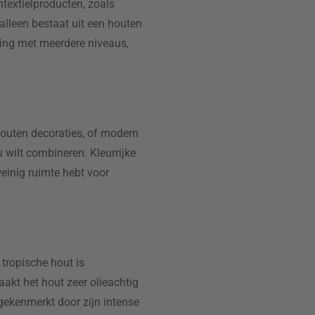
ntextielproducten, zoals
lleen bestaat uit een houten
ning met meerdere niveaus,
houten decoraties, of modern
u wilt combineren. Kleurrijke
einig ruimte hebt voor
t tropische hout is
akt het hout zeer olieachtig
gekenmerkt door zijn intense