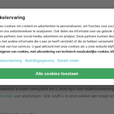
 beschrijvingen op de betreffende productpagina's bieden wij een
en of gestapeld, zodat ze tijdens de winter niet veel ruimte
 uittrekbare voetsteunen. Daarom is het belangrijk om uw eisen
an hout
en wilt behouden, moet u ze minstens eenmaal per jaar met hout
erzorging kan zich een grijze patina op het oppervlak vormen. Di
kelijk worden verwijderd als u onze tips voor teakhoutverzorgi
intafels
van aluminium. Ook vindt u in onze winkel een breed s