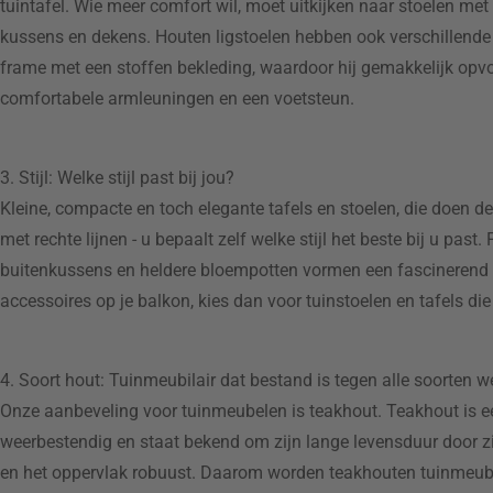
tuintafel. Wie meer comfort wil, moet uitkijken naar stoelen me
kussens en dekens. Houten ligstoelen hebben ook verschillende 
frame met een stoffen bekleding, waardoor hij gemakkelijk opv
comfortabele armleuningen en een voetsteun.
3. Stijl: Welke stijl past bij jou?
Kleine, compacte en toch elegante tafels en stoelen, die doen 
met rechte lijnen - u bepaalt zelf welke stijl het beste bij u pas
buitenkussens en heldere bloempotten vormen een fascinerend 
accessoires op je balkon, kies dan voor tuinstoelen en tafels die e
4. Soort hout: Tuinmeubilair dat bestand is tegen alle soorten w
Onze aanbeveling voor tuinmeubelen is teakhout. Teakhout is 
weerbestendig en staat bekend om zijn lange levensduur door zi
en het oppervlak robuust. Daarom worden teakhouten tuinmeubel