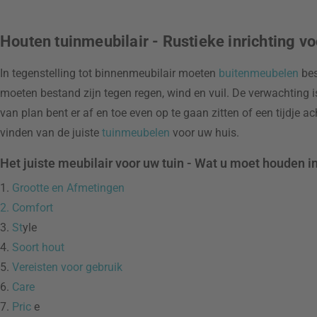
Houten tuinmeubilair - Rustieke inrichting vo
In tegenstelling tot binnenmeubilair moeten
buitenmeubelen
bes
moeten bestand zijn tegen regen, wind en vuil. De verwachting is d
van plan bent er af en toe even op te gaan zitten of een tijdje a
vinden van de juiste
tuinmeubelen
voor uw huis.
Het juiste meubilair voor uw tuin - Wat u moet houden i
1.
Grootte en Afmetingen
2.
Comfort
3.
St
yle
4.
Soort hout
5.
Vereisten voor gebruik
6.
Care
7.
Pric
e