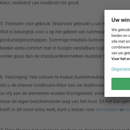
kleur, variërend van roodbruin tot goud.
5. Vereisten voor gebruik: Waarvoor gebruikt u uw meubilair?
Wat is belangrijk voor u op het gebied van tuinmeubilair? In de
producteigenschappen. Sommige meubels kunnen worden opgevouw
bieden extra comfort met in hoogte verstelbare rugleuningen en
verder gaan dan de standaardkenmerken duidelijk te definiëren.
6. Verzorging: Hoe schoon te maken buitenmeubilair gemaakt v
Als u de intense roodbruine kleur van uw teakhouten tuinmeubel
ze vrij aan de elementen worden blootgesteld: zonder de juiste v
maar de eigen beschermende laag van het hout. En het kan gemak
heeft in dit soort extra werk, kunt u kiezen voor
tuinstoelen
en
tu