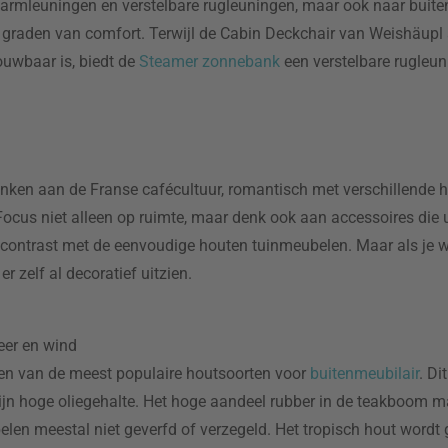
t armleuningen en verstelbare rugleuningen, maar ook naar buite
graden van comfort. Terwijl de Cabin Deckchair van Weishäupl a
ouwbaar is, biedt de
Steamer zonnebank
een verstelbare rugleu
denken aan de Franse cafécultuur, romantisch met verschillende 
t. Focus niet alleen op ruimte, maar denk ook aan accessoires die 
contrast met de eenvoudige houten tuinmeubelen. Maar als je w
r zelf al decoratief uitzien.
eer en wind
een van de meest populaire houtsoorten voor
buitenmeubilair
. Di
jn hoge oliegehalte. Het hoge aandeel rubber in de teakboom ma
en meestal niet geverfd of verzegeld. Het tropisch hout wordt 