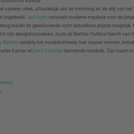
 historische waarde
 variëren sterk, afhankelijk van de inrichting en de stijl van h
en ingedeeld.
Jan Kurtz
ontwerpt moderne meubels voor de jonge
rking maakt de gereduceerde vorm betaalbare prijzen mogelijk.
lot zijn designklassiekers, zoals de Bertoia Outdoor bench van 
y Bertoia
verrijkte het meubelontwerp met nieuwe vormen, introd
harles Eames en
Eero Saarinen
beroemde meubels. Zijn naam is 
erpers
s