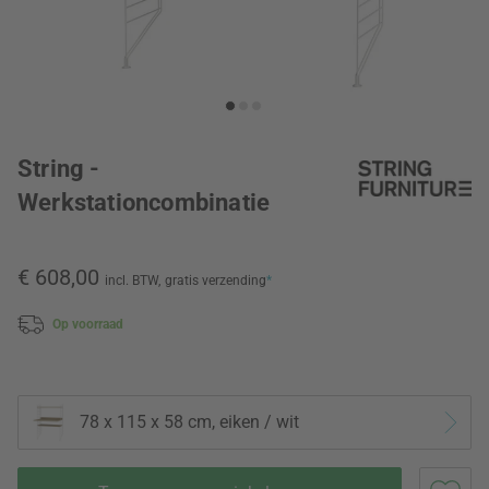
String -
Werkstationcombinatie
€ 608,00
incl. BTW,
gratis verzending
*
Op voorraad
78 x 115 x 58 cm, eiken / wit