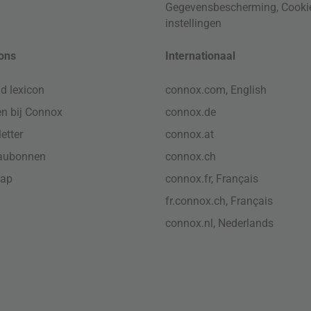
Gegevensbescherming
,
Cooki
instellingen
ons
Internationaal
d lexicon
connox.com, English
n bij Connox
connox.de
etter
connox.at
aubonnen
connox.ch
map
connox.fr, Français
fr.connox.ch, Français
connox.nl, Nederlands