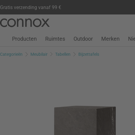
Gratis verzending vanaf 99 €
Klantenaccount
Verlanglijstje
Warenkorb
Ga
Ga
naar
naar
pagina-
zoeken
Producten
Ruimtes
Outdoor
Merken
Ni
inhoud
Categorieën
Meubilair
Tabellen
Bijzettafels