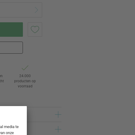
en
24.000
cht
producten op
voorraad