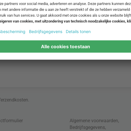
Verzendkosten
.
ctformulier
Algemene voorwaarden
,
Bedrijfsgegevens
,