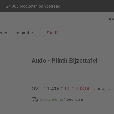
24.000 producten op voorraad
Kl
euw
Inspiratie
SALE
Audo - Plinth Bijzettafel
OVP € 1.415,00
€ 1.203,00
incl. BTW,
grati
Op voorraad,
nog 1 beschikbaar