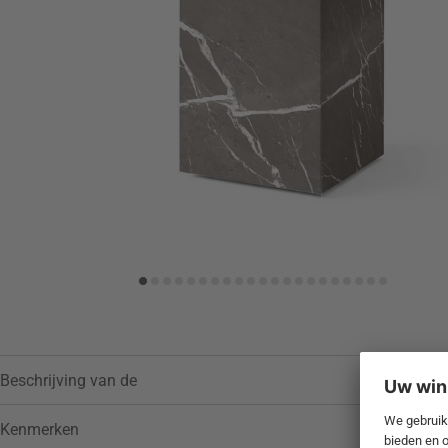
Toevoegen aan verlanglijstje
Beschrijving van de
Kenmerken