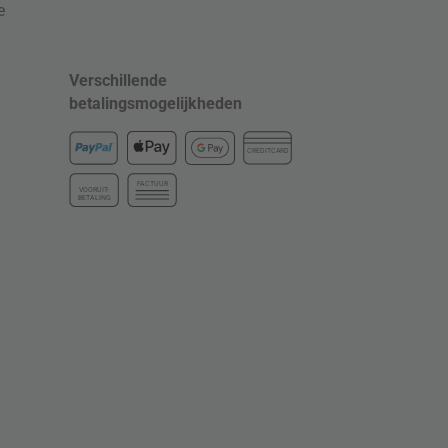
e
Verschillende
betalingsmogelijkheden
CREDITCARD
FACTUUR
VOORUIT-
BETALING