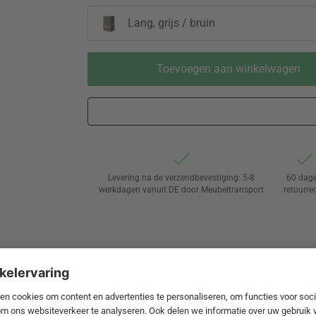
Lang, grijs / bruin
Toevoegen aan winkelwagen
Levering na de verzendbevestiging: 5-8
60 dag
werkdagen vanuit DE door Meubeltransport
retourre