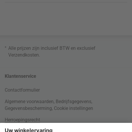
*
Alle prijzen zijn inclusief BTW en exclusief
Verzendkosten
.
Klantenservice
Contactformulier
Algemene voorwaarden
,
Bedrijfsgegevens
,
Gegevensbescherming
,
Cookie instellingen
Herroepingsrecht