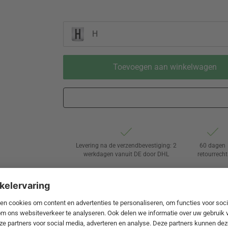
H
Toevoegen aan winkelwagen
Levering na de verzendbevestiging: 2
60 dagen
werkdagen vanuit DE door DHL
retourrecht