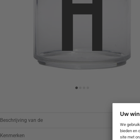
Toevoegen aan verlanglijstje
Beschrijving van de
Kenmerken