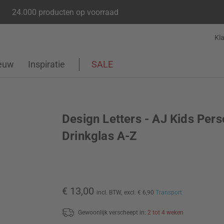
24.000 producten op voorraad
Kl
euw
Inspiratie
SALE
Design Letters - AJ Kids Pers
Drinkglas A-Z
€ 13,00
incl. BTW,
excl. € 6,90
Transport
Gewoonlijk verscheept in:
2 tot 4 weken