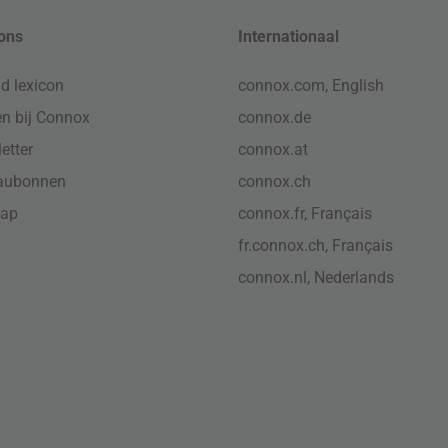
ons
Internationaal
d lexicon
connox.com, English
n bij Connox
connox.de
etter
connox.at
aubonnen
connox.ch
map
connox.fr, Français
fr.connox.ch, Français
connox.nl, Nederlands