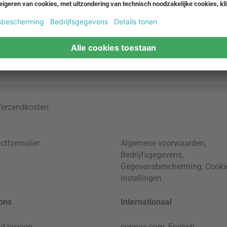
Verzendkosten
.
ctformulier
Algemene voorwaarden
,
Bedrijfsgegevens
,
Gegevensbescherming
,
Cooki
instellingen
ons
Internationaal
d lexicon
connox.com, English