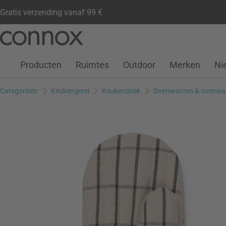
Gratis verzending vanaf 99 €
Klantenaccount
Verlanglijstje
Warenkorb
Ga
Ga
naar
naar
pagina-
zoeken
Producten
Ruimtes
Outdoor
Merken
Ni
inhoud
Categorieën
Keukengerei
Keukendoek
Ovenwanten & ovenwa