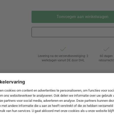
Toevoegen aan winkelwagen
Levering na de verzendbevestiging: 2
60 dagen
werkdagen vanuit DE door DHL
retourrecht