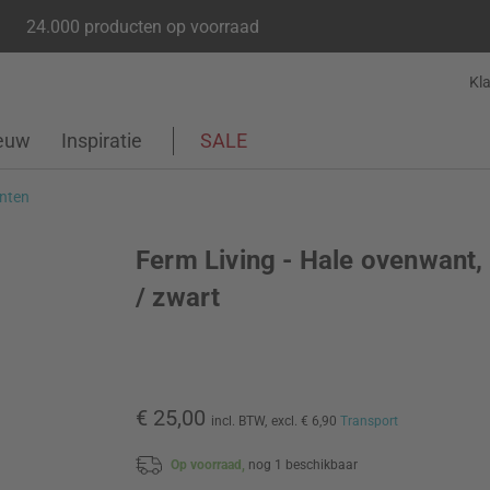
24.000 producten op voorraad
Kl
euw
Inspiratie
SALE
nten
Ferm Living - Hale ovenwant,
/ zwart
€ 25,00
incl. BTW,
excl. € 6,90
Transport
Op voorraad,
nog 1 beschikbaar