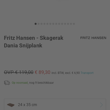
Fritz Hansen - Skagerak
Dania Snijplank
OVP € 119,00
€ 89,30
incl. BTW,
excl. € 6,90
Transport
Op voorraad,
nog 9 beschikbaar
24 x 35 cm