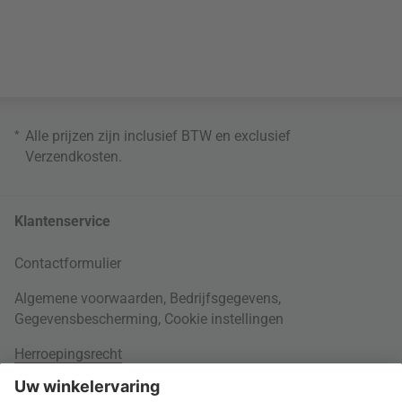
*
Alle prijzen zijn inclusief BTW en exclusief
Verzendkosten
.
Klantenservice
Contactformulier
Algemene voorwaarden
,
Bedrijfsgegevens
,
Gegevensbescherming
,
Cookie instellingen
Herroepingsrecht
Rondom je bestelling