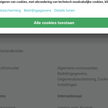
Verzendkosten
.
ctformulier
Algemene voorwaarden
,
Bedrijfsgegevens
,
Gegevensbescherming
,
Cooki
instellingen
ons
Internationaal
d lexicon
connox.com, English