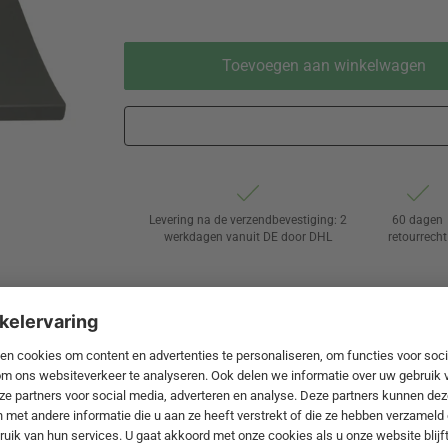
Toevoegen aan winkelwagen
Levering na de verzendbevestiging: 2
60 dagen
werkdagen vanuit DE door DHL
retourrecht