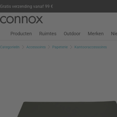
Gratis verzending vanaf 99 €
Klantenaccount
Verlanglijstje
Warenkorb
Ga
Ga
naar
naar
pagina-
zoeken
Producten
Ruimtes
Outdoor
Merken
Ni
inhoud
Categorieën
Accessoires
Papeterie
Kantooraccessoires