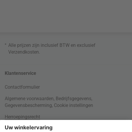
*
Alle prijzen zijn inclusief BTW en exclusief
Verzendkosten
.
Klantenservice
Contactformulier
Algemene voorwaarden
,
Bedrijfsgegevens
,
Gegevensbescherming
,
Cookie instellingen
Herroepingsrecht
Rondom je bestelling