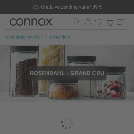
Shop voordelen: Gratis verzending vanaf 99 €, 24.000
Gratis verzending vanaf 99 €
producten op voorraad, 60 dagen retourrecht
Ga
Ga
naar
naar
pagina-
zoeken
Woondesign-merken
Rosendahl
inhoud
ROSENDAHL - GRAND CRU