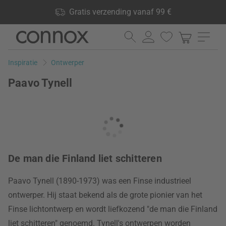
Shop voordelen: Gratis verzending vanaf 99 €, 24.000
Gratis verzending vanaf 99 €
producten op voorraad, 60 dagen retourrecht
Ga
Ga
naar
naar
pagina-
zoeken
Inspiratie
Ontwerper
inhoud
Paavo Tynell
De man die Finland liet schitteren
Paavo Tynell (1890-1973) was een Finse industrieel
ontwerper. Hij staat bekend als de grote pionier van het
Finse lichtontwerp en wordt liefkozend "de man die Finland
liet schitteren" genoemd. Tynell's ontwerpen worden