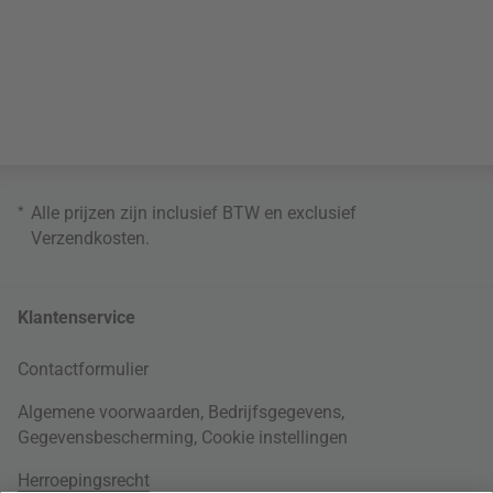
*
Alle prijzen zijn inclusief BTW en exclusief
Verzendkosten
.
Klantenservice
Contactformulier
Algemene voorwaarden
,
Bedrijfsgegevens
,
Gegevensbescherming
,
Cookie instellingen
Herroepingsrecht