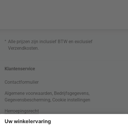
*
Alle prijzen zijn inclusief BTW en exclusief
Verzendkosten
.
Klantenservice
Contactformulier
Algemene voorwaarden
,
Bedrijfsgegevens
,
Gegevensbescherming
,
Cookie instellingen
Herroepingsrecht
Rondom je bestelling