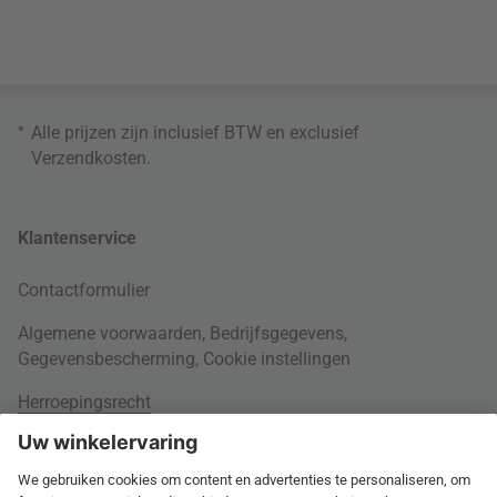
*
Alle prijzen zijn inclusief BTW en exclusief
Verzendkosten
.
Klantenservice
Contactformulier
Algemene voorwaarden
,
Bedrijfsgegevens
,
Gegevensbescherming
,
Cookie instellingen
Herroepingsrecht
Rondom je bestelling