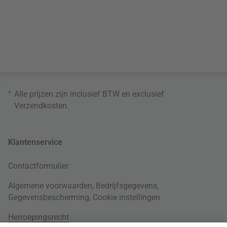
*
Alle prijzen zijn inclusief BTW en exclusief
Verzendkosten
.
Klantenservice
Contactformulier
Algemene voorwaarden
,
Bedrijfsgegevens
,
Gegevensbescherming
,
Cookie instellingen
Herroepingsrecht