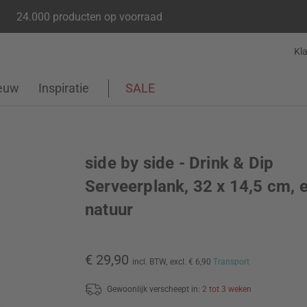
24.000 producten op voorraad
Kl
euw
Inspiratie
SALE
side by side - Drink & Dip
Serveerplank, 32 x 14,5 cm, 
natuur
€ 29,90
incl. BTW,
excl. € 6,90
Transport
Gewoonlijk verscheept in:
2 tot 3 weken