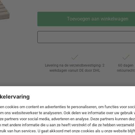
Toevoegen aan winkelwagen
Levering na de verzendbevestiging: 2
60 dagen
werkdagen vanuit DE door DHL
retourrecht