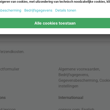
Verzendkosten
.
ctformulier
Algemene voorwaarden
,
Bedrijfsgegevens
,
Gegevensbescherming
,
Cooki
instellingen
ons
Internationaal
d lexicon
connox.com, English