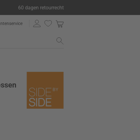
60 dagen retourrecht
antenservice
essen