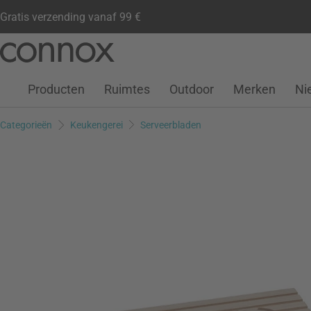
Gratis verzending vanaf 99 €
Klantenaccount
Verlanglijstje
Warenkorb
Ga
Ga
naar
naar
pagina-
zoeken
Producten
Ruimtes
Outdoor
Merken
Ni
inhoud
Categorieën
Keukengerei
Serveerbladen