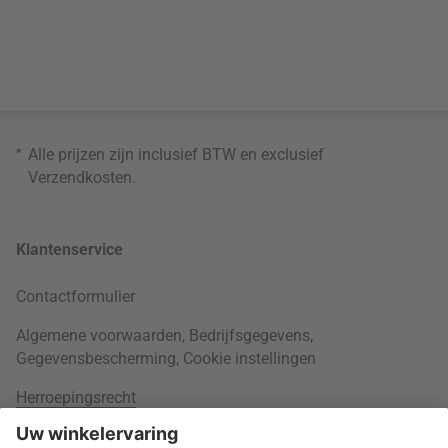
*
Alle prijzen zijn inclusief BTW en exclusief
Verzendkosten
.
Klantenservice
Contactformulier
Algemene voorwaarden
,
Bedrijfsgegevens
,
Gegevensbescherming
,
Cookie instellingen
Herroepingsrecht
Rondom je bestelling