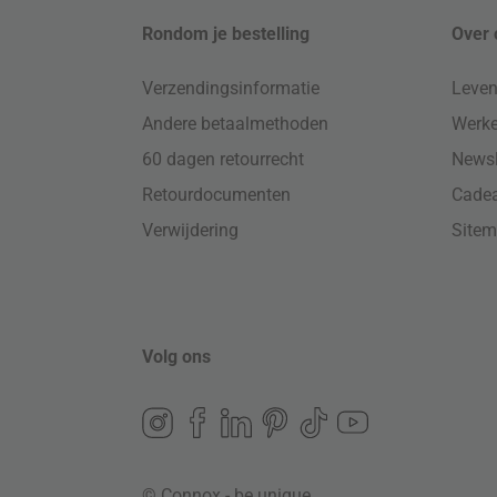
Rondom je bestelling
Over 
Verzendingsinformatie
Leven
Andere betaalmethoden
Werke
60 dagen retourrecht
Newsl
Retourdocumenten
Cade
Verwijdering
Site
Volg ons
© Connox - be unique.