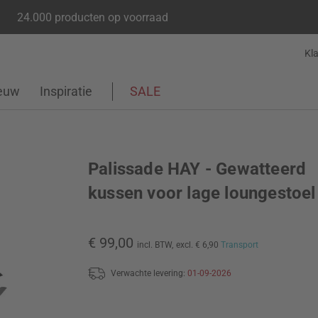
24.000 producten op voorraad
Kl
euw
Inspiratie
SALE
Palissade HAY - Gewatteerd
kussen voor lage loungestoel
€ 99,00
incl. BTW,
excl. € 6,90
Transport
Verwachte levering:
01-09-2026