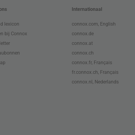
ons
Internationaal
d lexicon
connox.com, English
n bij Connox
connox.de
etter
connox.at
aubonnen
connox.ch
map
connox.fr, Français
fr.connox.ch, Français
connox.nl, Nederlands