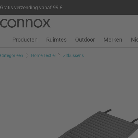
Gratis verzending vanaf 99 €
Klantenaccount
Verlanglijstje
Warenkorb
Ga
Ga
naar
naar
pagina-
zoeken
Producten
Ruimtes
Outdoor
Merken
Ni
inhoud
Categorieën
Home Textiel
Zitkussens