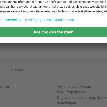
Verzendkosten
.
ctformulier
Algemene voorwaarden
,
Bedrijfsgegevens
,
Gegevensbescherming
,
Cooki
instellingen