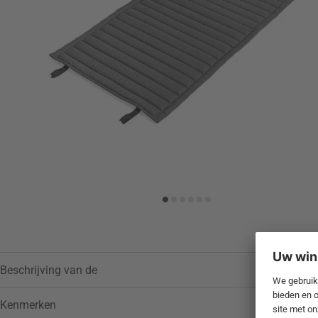
Toevoegen aan verlanglijstje
Beschrijving van de
Kenmerken