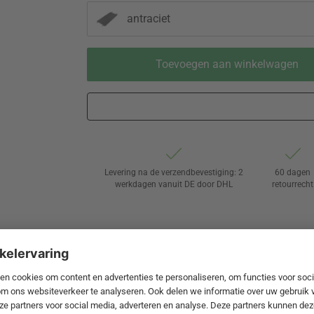
antraciet
Toevoegen aan winkelwagen
Levering na de verzendbevestiging: 2
60 dagen
werkdagen vanuit DE door DHL
retourrecht